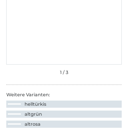
Weitere Varianten:
helltürkis
altgrün
altrosa