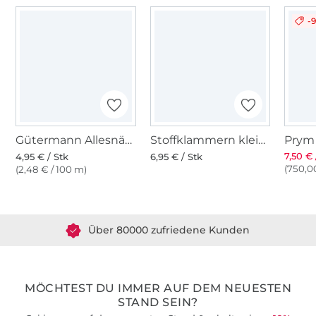
-
Gütermann Allesnäher (385) türkis
Stoffklammern klein 20 Stk., bunt
7,50 € 
4,95 € / Stk
6,95 € / Stk
(750,00
(2,48 € / 100 m)
Über 1.8 Millionen Meter Stoff versandfertig
Über 80000 zufriedene Kunden
36 Jahre Erfahrung
MÖCHTEST DU IMMER AUF DEM NEUESTEN
STAND SEIN?