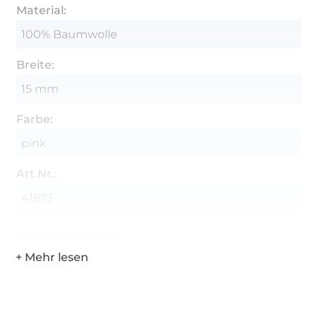
Material:
100% Baumwolle
Breite:
15 mm
Farbe:
pink
Art.Nr.:
41873
Hersteller-Kontaktdaten
Über 1.8 Millionen Meter Stoff versandfertig