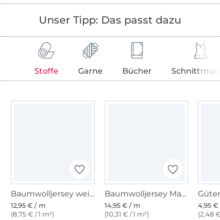
Unser Tipp: Das passt dazu
Stoffe
Garne
Bücher
Schnittmus
Baumwolljersey weiß
Baumwolljersey Maxistreifen Jolanda, blau
12,95 € / m
14,95 € / m
4,95 € 
(8,75 € / 1 m²)
(10,31 € / 1 m²)
(2,48 €