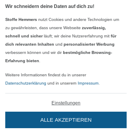
Wir schneidern deine Daten auf dich zu!
Stoffe Hemmers
nutzt Cookies und andere Technologien um
zu gewährleisten, dass unsere Webseite
zuverlässig,
schnell und sicher
läuft; wir deine Nutzererfahrung mit
für
dich relevanten Inhalten
und
personalisierter Werbung
verbessern können und wir dir
bestmögliche Browsing-
In den niederländischen Sh
In den französisch
Nederlands
Français
Erfahrung bieten
.
(France)
Weitere Informationen findest du in unserer
Deutsch
Datenschutzerklärung
und in unserem
Impressum
.
Alle Preise inkl. der gesetzl. MwSt.
Die durchgestrichenen Preise entsprechen dem
bisherigen Preis bei Stoffe Hemmers.
Einstellungen
ALLE AKZEPTIEREN