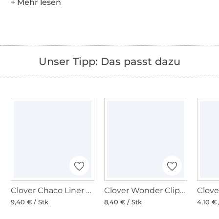
Unser Tipp: Das passt dazu
Clover Chaco Liner Stift blau
Clover Wonder Clips, Stoffklammern bunt, 10 Stk.
9,40 € / Stk
8,40 € / Stk
4,10 € 
Über 1.8 Millionen Meter Stoff versandfertig