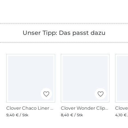
Unser Tipp: Das passt dazu
Clover Chaco Liner Stift blau
Clover Wonder Clips, Stoffklammern bunt, 10 Stk.
9,40 € / Stk
8,40 € / Stk
4,10 € 
Über 1.8 Millionen Meter Stoff versandfertig