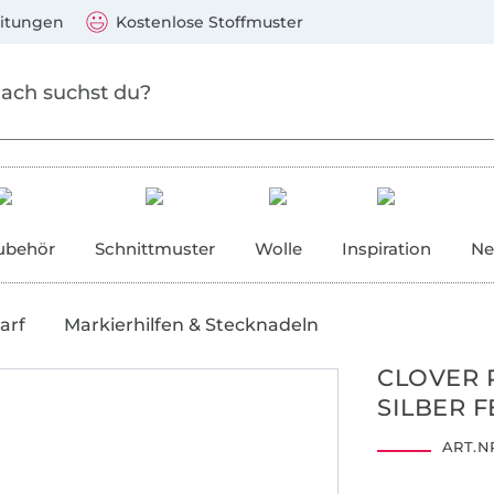
Zum Hauptinhalt springen
Weiter zur Suche
)
Visa, Mastercard, PayPal, Giropay, Kauf auf Rechnung, V
eitungen
Kostenlose Stoffmuster
ubehör
Schnittmuster
Wolle
Inspiration
Ne
arf
Markierhilfen & Stecknadeln
CLOVER 
SILBER F
ART.NR