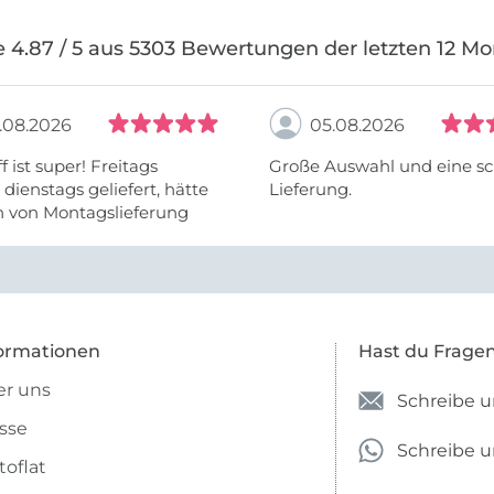
 4.87 / 5 aus 5303 Bewertungen der letzten 12 M
.08.2026
05.08.2026
f ist super! Freitags
Große Auswahl und eine sc
, dienstags geliefert, hätte
Lieferung.
h von Montagslieferung
t werden können.
ormationen
Hast du Frage
r uns
Schreibe u
sse
Schreibe 
toflat