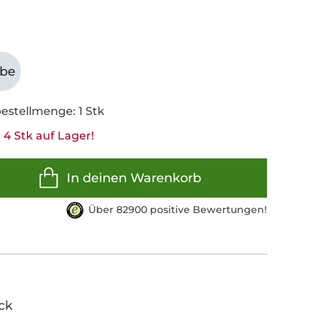
abe
estellmenge: 1 Stk
 4 Stk auf Lager!
In deinen Warenkorb
Über 82900 positive Bewertungen!
ick