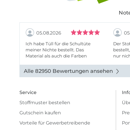
Note
05.08.2026
05
Ich habe Tüll für die Schultüte
Der Stof
meiner Nichte bestellt. Das
bestellt
Material als auch die Farben
nur nic
entsprechen der Beschreibung u
getopp
Abbildung u sieht toll aus. Die
Alle 82950 Bewertungen ansehen
Lieferung erfolgte zügig u auch
das Pre ...
Service
Inf
Stoffmuster bestellen
Übe
Gutschein kaufen
Pre
Vorteile für Gewerbetreibende
Por