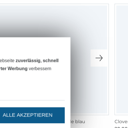
Webseite
zuverlässig, schnell
erter Werbung
verbessern
ALLE AKZEPTIEREN
lover Dreiecks- Schneiderkreide blau
Clove