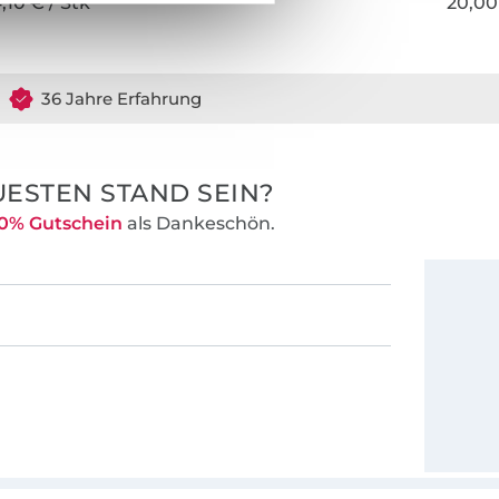
,10 € / Stk
20,00
36 Jahre Erfahrung
ESTEN STAND SEIN?
0% Gutschein
als Dankeschön.