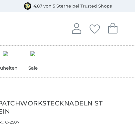
orkasse
4.87 von 5 Sterne bei Trusted Shops
In deinem Konto anmelden o
Du hast keine Artike
Du hast kein
Anmelden
Deine Favorite
Dein W
uheiten
Sale
PATCHWORKSTECKNADELN ST
EIN
.:
C-2507