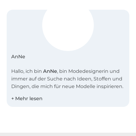
AnNe
Hallo, ich bin
AnNe
, bin Modedesignerin und
immer auf der Suche nach Ideen, Stoffen und
Dingen, die mich für neue Modelle inspirieren.
Ich erstelle Schnittmuster, leite Nähkurse und
nähe für mein Leben gern.
Ich freue mich, wenn auch du nähst –
gerne
Über 1.8 Millionen Meter Stoff versandfertig
mit einem Schnittmuster von mir
!
Über 80000 zufriedene Kunden