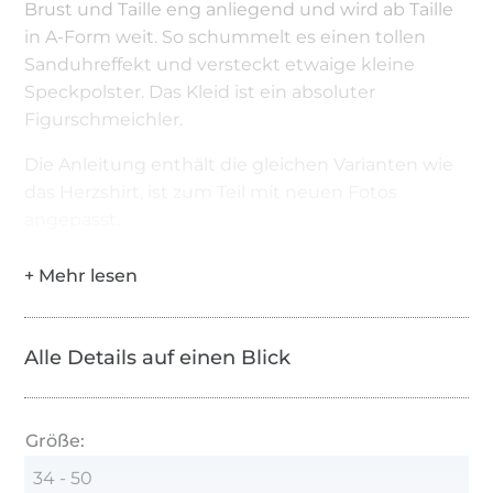
Brust und Taille eng anliegend und wird ab Taille
in A-Form weit. So schummelt es einen tollen
Sanduhreffekt und versteckt etwaige kleine
Speckpolster. Das Kleid ist ein absoluter
Figurschmeichler.
Die Anleitung enthält die gleichen Varianten wie
das Herzshirt, ist zum Teil mit neuen Fotos
angepasst.
Alle Details auf einen Blick
Größe:
34 - 50