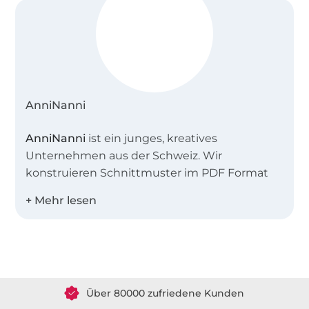
AnniNanni
AnniNanni
ist ein junges, kreatives
Unternehmen aus der Schweiz. Wir
konstruieren Schnittmuster im PDF Format
und als Papierschnittmuster für
Fortgeschrittene und Nähanfänger. Jedes
Schnittmuster hat dazu eine umfangreiche
Fotoanleitung, die jeden Schritt beschreibt
Über 1.8 Millionen Meter Stoff versandfertig
und mit vielen Tipps bestückt ist.
Über 80000 zufriedene Kunden
AnniNanni
wurde von mir, Annika, gegründet.