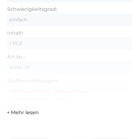
Schwierigkeitsgrad:
einfach
Inhalt:
1 PDF
Art.Nr.:
ANNI-39
Stoffempfehlungen:
Baumwolljersey
Viskosejersey
Bündchenstoffe
Spitze