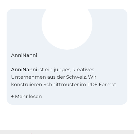
AnniNanni
AnniNanni
ist ein junges, kreatives
Unternehmen aus der Schweiz. Wir
konstruieren Schnittmuster im PDF Format
und als Papierschnittmuster für
Fortgeschrittene und Nähanfänger. Jedes
Schnittmuster hat dazu eine umfangreiche
Fotoanleitung, die jeden Schritt beschreibt
Über 1.8 Millionen Meter Stoff versandfertig
und mit vielen Tipps bestückt ist.
Über 80000 zufriedene Kunden