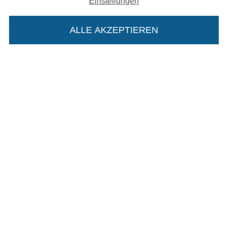
Einstellungen
Impressum
ALLE AKZEPTIEREN
AGB
In deinen Warenkorb
Datenschutz
Widerrufsrecht
Kontakt
Bestellung widerrufen
Finde mehr Inspiration