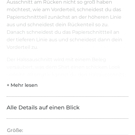
Ausschnitt am Rücken nicht so groß haben
möchtest, wie am Vorderteil, schneidest du das
Papierschnittteil zunächst an der höheren Linie
aus und schneidest dein Rückenteil so zu.
Danach schneidest du das Papierschnittteil an
der tieferen Linie aus und schneidest dann dein
Vorderteil zu.
Der Halssauschnitt wird mit einem Beleg
versäubert, was dem Shirt einen schicken Look
verleiht. Alternativ kannst du den Halsausschnitt
für ein etwas sportlicheres Aussehen auch mit
einem Halsbündchen nähen.
Das Shirt hat einen runden Saumabschluss an der
Alle Details auf einen Blick
Unterkante, der alternativ durch ein
Bauchbündchen ersetzt werden kann.
Damit die kurzen Ärmelchen am Arm anliegen,
Größe: