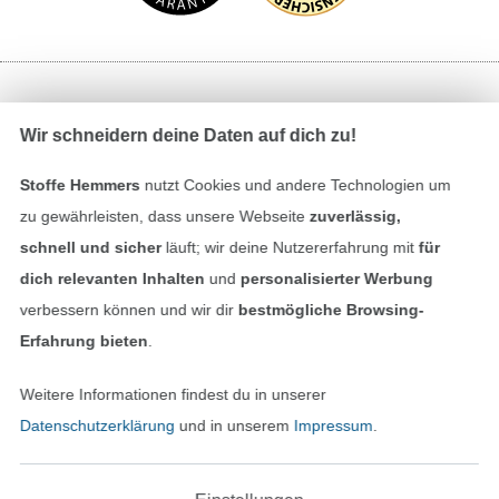
Bezahlen mit
Wir schneidern deine Daten auf dich zu!
Stoffe Hemmers
nutzt Cookies und andere Technologien um
zu gewährleisten, dass unsere Webseite
zuverlässig,
schnell und sicher
läuft; wir deine Nutzererfahrung mit
für
dich relevanten Inhalten
und
personalisierter Werbung
verbessern können und wir dir
bestmögliche Browsing-
Unsere Versandpartner
Erfahrung bieten
.
Weitere Informationen findest du in unserer
Datenschutzerklärung
und in unserem
Impressum
.
In den deutschen Shop wechseln (aktuell gewählt