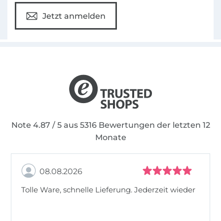
Designen und Konstruieren vor allem meine
Jetzt anmelden
Leidenschaft sind. Seither konzentriere ich
mich auf Schnittmusterkonstruktion, als Basis
für alle, die gerne kreativ werden möchten.
Mittlerweile ist
AnniNanni
nicht mehr nur ein
Ein-Mann-Betrieb, ich habe das grosse Glück,
dass ich nach und nach drei Freundinnen
beschäftigen konnte.
Note 4.87 / 5 aus 5316 Bewertungen der letzten 12
Monate
08.08.2026
Tolle Ware, schnelle Lieferung. Jederzeit wieder