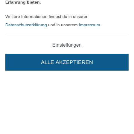
Unsere Versandpartner
Erfahrung bieten
.
Weitere Informationen findest du in unserer
Datenschutzerklärung
und in unserem
Impressum
.
In den deutschen Shop wechseln (aktuell gewählt
Einstellungen
Impressum
ALLE AKZEPTIEREN
In deinen Warenkorb
AGB
Datenschutz
Widerrufsrecht
Kontakt
Bestellung widerrufen