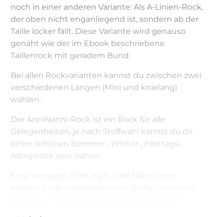
noch in einer anderen Variante: Als A-Linien-Rock,
der oben nicht enganliegend ist, sondern ab der
Taille locker fällt. Diese Variante wird genauso
genäht wie der im Ebook beschriebene
Taillenrock mit geradem Bund.
Bei allen Rockvarianten kannst du zwischen zwei
verschiedenen Längen (Mini und knielang)
wählen.
Der AnniNanni-Rock ist ein Rock für alle
Gelegenheiten, je nach Stoffwahl kannst du dir
einen schönen Sommer-, Winter-, Festtags-,
Alltagsrock usw. nähen.
Er ist ein guter Einstieg für das Nähen von
Kleidung aus nichtelastischen Stoffen, wenn du
dich z.B. an das AnniNanni-Kleid noch nicht
herantraust. Auch wenn die Zeit mal knapp ist,