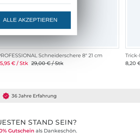
ALLE AKZEPTIEREN
PROFESSIONAL Schneiderschere 8" 21 cm
Trick
5,95 € / Stk
29,00 € / Stk
8,20 €
36 Jahre Erfahrung
ESTEN STAND SEIN?
0% Gutschein
als Dankeschön.