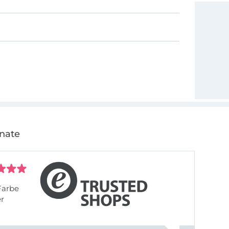
onate
Farbe
er