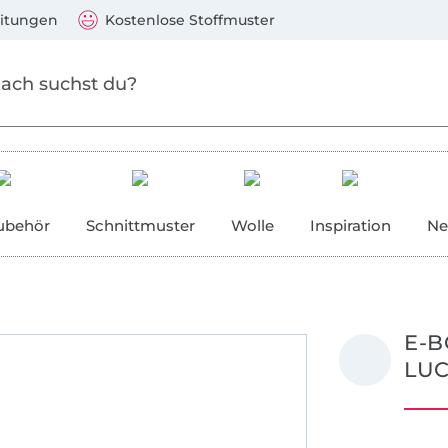
Zum Hauptinhalt springen
Weiter zur Suche
)
Visa, Mastercard, PayPal, Giropay, Kauf auf Rechnung, V
eitungen
Kostenlose Stoffmuster
ubehör
Schnittmuster
Wolle
Inspiration
Ne
E-B
LU