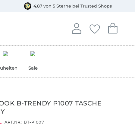
orkasse
4.87 von 5 Sterne bei Trusted Shops
In deinem Konto anmelden o
Du hast keine Artike
Du hast kein
Anmelden
Deine Favorite
Dein W
uheiten
Sale
OOK B-TRENDY P1007 TASCHE
CY
ART.NR.:
BT-P1007