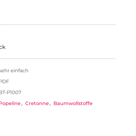
ick
sehr einfach
PDF
BT-P1007
Popeline
Cretonne
Baumwollstoffe