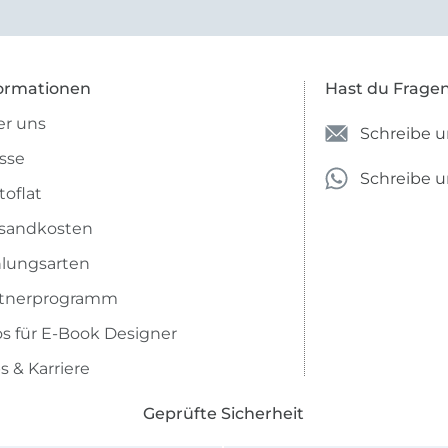
ormationen
Hast du Frage
r uns
Schreibe u
sse
Schreibe 
toflat
sandkosten
lungsarten
rtnerprogramm
os für E-Book Designer
s & Karriere
Geprüfte Sicherheit