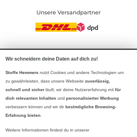
Unsere Versandpartner
In den deutschen Shop wechseln (aktuell gewählt
Wir schneidern deine Daten auf dich zu!
Impressum
Stoffe Hemmers
nutzt Cookies und andere Technologien um
zu gewährleisten, dass unsere Webseite
zuverlässig,
AGB
schnell und sicher
läuft; wir deine Nutzererfahrung mit
für
Datenschutz
dich relevanten Inhalten
und
personalisierter Werbung
verbessern können und wir dir
bestmögliche Browsing-
Widerrufsrecht
Erfahrung bieten
.
Kontakt
Weitere Informationen findest du in unserer