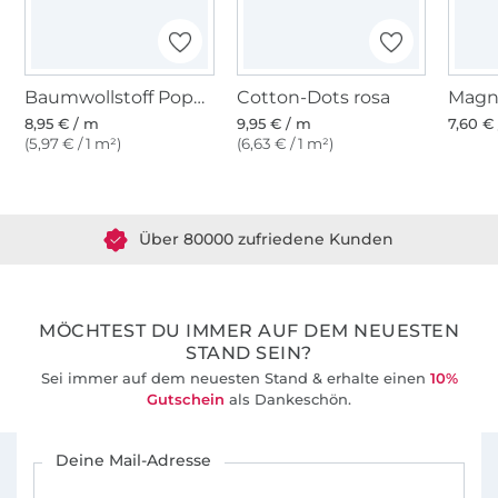
Baumwollstoff Popeline khaki
Cotton-Dots rosa
Magn
8,95 € / m
9,95 € / m
7,60 € 
(5,97 € / 1 m²)
(6,63 € / 1 m²)
Über 1.8 Millionen Meter Stoff versandfertig
Über 80000 zufriedene Kunden
36 Jahre Erfahrung
MÖCHTEST DU IMMER AUF DEM NEUESTEN
STAND SEIN?
Sei immer auf dem neuesten Stand & erhalte einen
10%
Gutschein
als Dankeschön.
Für den Stoffe Hemmers Newsletter anmelden
Deine Mail-Adresse