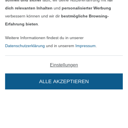
schnell und sicher
läuft; wir deine Nutzererfahrung mit
für
dich relevanten Inhalten
und
personalisierter Werbung
verbessern können und wir dir
bestmögliche Browsing-
Erfahrung bieten
.
Weitere Informationen findest du in unserer
Datenschutzerklärung
und in unserem
Impressum
.
In den niederländischen Sh
In den französisch
Nederlands
Français
Einstellungen
(France)
Deutsch
ALLE AKZEPTIEREN
In deinen Warenkorb
Alle Preise inkl. der gesetzl. MwSt.
Die durchgestrichenen Preise entsprechen dem
bisherigen Preis bei Stoffe Hemmers.