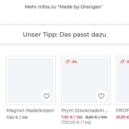
als PDF in den Landessprachen Deutsch,
Mehr Infos zu "Made by Oranges"
Englisch, Niederländisch und Französisch an!
Unser Tipp: Das passt dazu
-9%
-1
Magnet-Nadelkissen
Prym Stecknadeln mit Griff
7,50 € / Stk
8,20 € / Stk
25,95 €
7,60 € / Stk
(750,00 € / 1 kg)