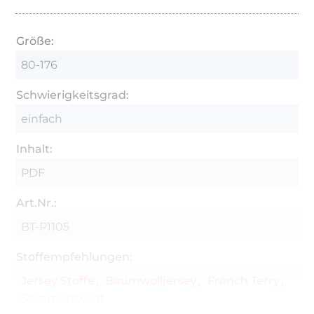
Größe:
80-176
Schwierigkeitsgrad:
einfach
Inhalt:
PDF
Art.Nr.:
BT-P1105
Stoffempfehlungen:
Jersey Stoffe
Baumwolljersey
French Terry
Sommersweat