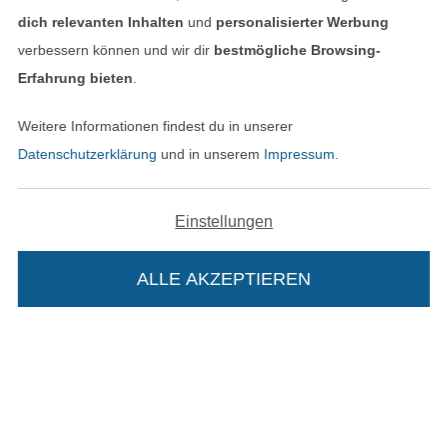
Datenschutz
dich relevanten Inhalten
und
personalisierter Werbung
verbessern können und wir dir
bestmögliche Browsing-
Widerrufsrecht
Erfahrung bieten
.
Kontakt
Weitere Informationen findest du in unserer
Datenschutzerklärung
und in unserem
Impressum
.
Bestellung widerrufen
Einstellungen
Finde mehr Inspiration
ALLE AKZEPTIEREN
In deinen Warenkorb