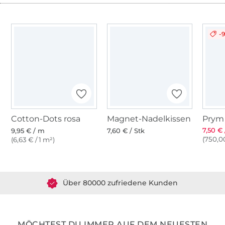
-
Cotton-Dots rosa
Magnet-Nadelkissen
7,50 € 
9,95 € / m
7,60 € / Stk
(750,00
(6,63 € / 1 m²)
Über 1.8 Millionen Meter Stoff versandfertig
Über 80000 zufriedene Kunden
36 Jahre Erfahrung
MÖCHTEST DU IMMER AUF DEM NEUESTEN