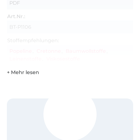
PDF
Art.Nr.:
BT-P1106
Stoffempfehlungen:
Popeline
Cretonne
Baumwollstoffe
Leinenstoffe
Viskosestoffe