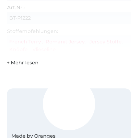
Art.Nr.:
BT-P1222
Stoffempfehlungen:
French Terry
Romanit Jersey
Jersey Stoffe
Knöpfe
Vlieseline
Made by Oranges