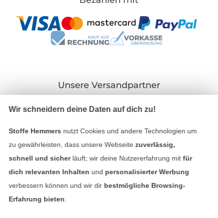
Unsere Versandpartner
Wir schneidern deine Daten auf dich zu!
Stoffe Hemmers
nutzt Cookies und andere Technologien um
zu gewährleisten, dass unsere Webseite
zuverlässig,
In den deutschen Shop wechseln (aktuell gewählt
schnell und sicher
läuft; wir deine Nutzererfahrung mit
für
Impressum
dich relevanten Inhalten
und
personalisierter Werbung
verbessern können und wir dir
bestmögliche Browsing-
AGB
Erfahrung bieten
.