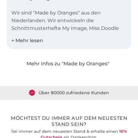
Wir sind "Made by Oranges" aus den
Niederlanden. Wir entwickeln die
Schnittmusterhefte My Image, Miss Doodle
und B-Trendy.
Desweiteren bieten wir Einzelschnittmuster
als PDF in den Landessprachen Deutsch,
Mehr Infos zu "Made by Oranges"
Englisch, Niederländisch und Französisch an!
Über 1.8 Millionen Meter Stoff versandfertig
Über 80000 zufriedene Kunden
36 Jahre Erfahrung
MÖCHTEST DU IMMER AUF DEM NEUESTEN
STAND SEIN?
Sei immer auf dem neuesten Stand & erhalte einen
10%
Gutschein
als Dankeschön.