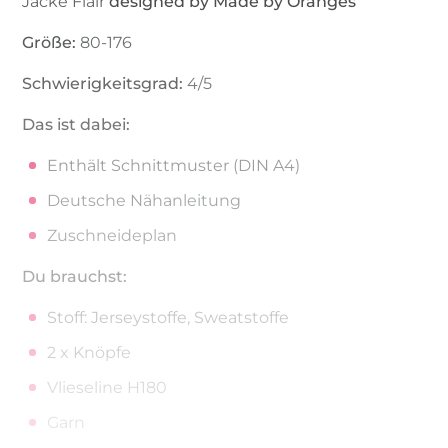
Jacke Flair
designed by Made by Oranges
Größe:
80-176
Schwierigkeitsgrad:
4/5
Das ist dabei:
Enthält Schnittmuster (DIN A4)
Deutsche Nähanleitung
Zuschneideplan
Du brauchst:
Stoff: Jerseystoffe, Sweatstoffe
2 x Knöpfe
Vlieseline H180
Garn