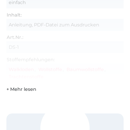
einfach
Inhalt:
Anleitung, PDF-Datei zum Ausdrucken
Art.Nr.:
DS-1
Stoffempfehlungen:
Walkloden
Wollstoffe
Baumwollstoffe
Trachtenstoffe