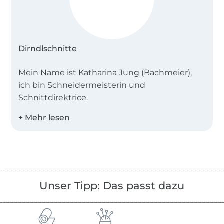
Dirndlschnitte
Mein Name ist Katharina Jung (Bachmeier),
ich bin Schneidermeisterin und
Schnittdirektrice.
Nach meiner Ausbildung zur Schneiderin, hab
ich drei Jahre an der Deutschen Meisterschule
für Mode in München studiert und mit dem
Meister im Damen- und Herrenschneider
Handwerk abgeschlossen. Anschließend
Unser Tipp: Das passt dazu
arbeitete ich fünf Jahre als CAD-
Schnittdirektrice bei einer Münchner
Modefirma.