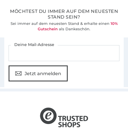
Dirndl gibt und gar keine Nähanleitungen,
MÖCHTEST DU IMMER AUF DEM NEUESTEN
geschweige denn mit Bildern. So entstand die
STAND SEIN?
Idee selber Dirndl Schnitte und eine
Sei immer auf dem neuesten Stand & erhalte einen
10%
Nähanleitung in Form eines E-books zu
Gutschein
als Dankeschön.
machen. Mit einer Schnitt für Schritt und Bild
Für den Stoffe Hemmers Newsletter anmelden
für Bild Nähanleitung.
Deine Mail-Adresse
Jetzt anmelden