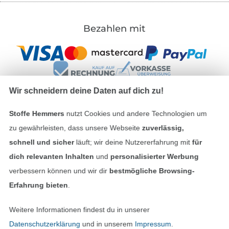
Bezahlen mit
Wir schneidern deine Daten auf dich zu!
Stoffe Hemmers
nutzt Cookies und andere Technologien um
Unsere Versandpartner
zu gewährleisten, dass unsere Webseite
zuverlässig,
schnell und sicher
läuft; wir deine Nutzererfahrung mit
für
dich relevanten Inhalten
und
personalisierter Werbung
verbessern können und wir dir
bestmögliche Browsing-
In den deutschen Shop wechseln (aktuell gewählt
Erfahrung bieten
.
Impressum
Weitere Informationen findest du in unserer
Datenschutzerklärung
und in unserem
Impressum
.