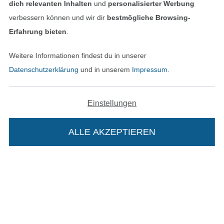
dich relevanten Inhalten
und
personalisierter Werbung
verbessern können und wir dir
bestmögliche Browsing-
Erfahrung bieten
.
Unsere Versandpartner
Weitere Informationen findest du in unserer
Datenschutzerklärung
und in unserem
Impressum
.
Einstellungen
In den deutschen Shop wechseln (aktuell gewählt
ALLE AKZEPTIEREN
In deinen Warenkorb
Impressum
AGB
Datenschutz
Widerrufsrecht