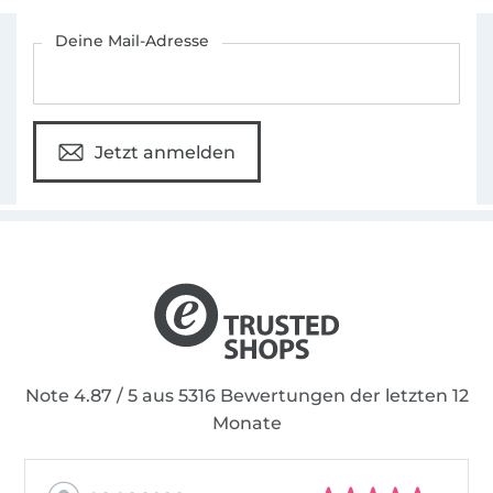
machen. Mit einer Schnitt für Schritt und Bild
Für den Stoffe Hemmers Newsletter anmelden
für Bild Nähanleitung.
Deine Mail-Adresse
Jetzt anmelden
Note 4.87 / 5 aus 5316 Bewertungen der letzten 12
Monate