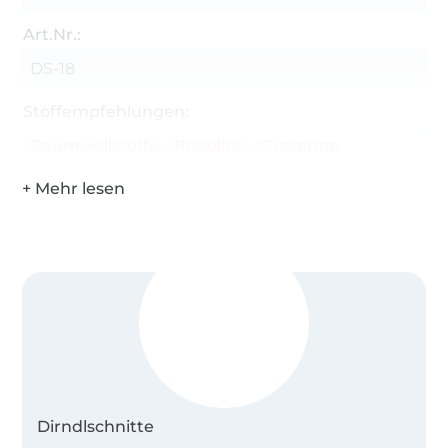
Art.Nr.:
DS-18
Stoffempfehlungen:
Baumwollstoffe
Popeline
Cretonne
Dirndlschnitte