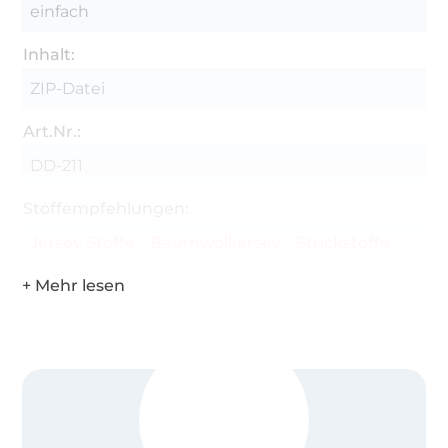
einfach
Inhalt:
ZIP-Datei
Art.Nr.:
DD-211
Stoffempfehlungen:
Jersey Stoffe
Baumwolljersey
Strickstoffe