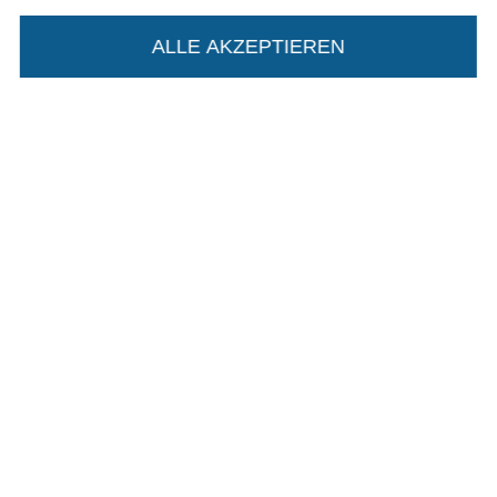
Widerrufsrecht
ALLE AKZEPTIEREN
In deinen Warenkorb
Kontakt
Bestellung widerrufen
Finde mehr Inspiration