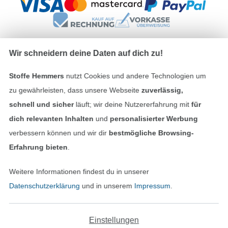
Wir schneidern deine Daten auf dich zu!
Unsere Versandpartner
Stoffe Hemmers
nutzt Cookies und andere Technologien um
zu gewährleisten, dass unsere Webseite
zuverlässig,
schnell und sicher
läuft; wir deine Nutzererfahrung mit
für
dich relevanten Inhalten
und
personalisierter Werbung
verbessern können und wir dir
bestmögliche Browsing-
In den deutschen Shop wechseln (aktuell gewählt
Erfahrung bieten
.
Impressum
Weitere Informationen findest du in unserer
AGB
Datenschutzerklärung
und in unserem
Impressum
.
Datenschutz
Einstellungen