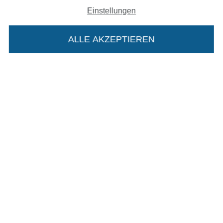
Impressum
Einstellungen
AGB
ALLE AKZEPTIEREN
In deinen Warenkorb
Datenschutz
Widerrufsrecht
Kontakt
Bestellung widerrufen
Finde mehr Inspiration