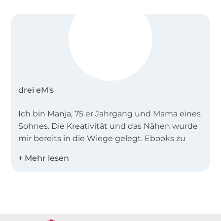
drei eM's
Ich bin Manja, 75 er Jahrgang und Mama eines
Sohnes. Die Kreativität und das Nähen wurde
mir bereits in die Wiege gelegt. Ebooks zu
erstellen ist für mich kein Job, sondern
Leidenschaft.
Meine Ebooks sind vor allem Anfängertauglich
Über 1.8 Millionen Meter Stoff versandfertig
und in zwei Worten zu beschreiben:
sportlich-
schick
.
Über 80000 zufriedene Kunden