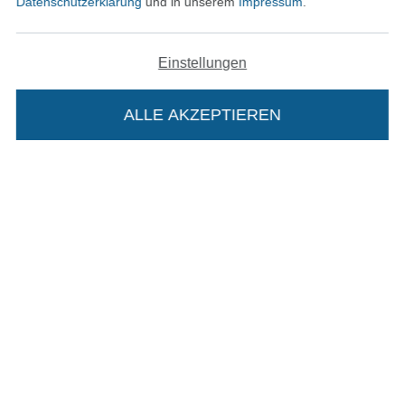
Datenschutzerklärung
und in unserem
Impressum
.
In den deutschen Shop wechseln (aktuell gewählt
Einstellungen
Impressum
ALLE AKZEPTIEREN
In deinen Warenkorb
AGB
Datenschutz
Widerrufsrecht
Kontakt
Bestellung widerrufen
Finde mehr Inspiration