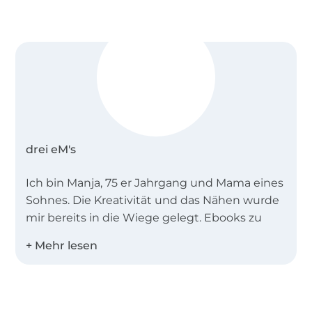
drei eM's
Ich bin Manja, 75 er Jahrgang und Mama eines
Sohnes. Die Kreativität und das Nähen wurde
mir bereits in die Wiege gelegt. Ebooks zu
erstellen ist für mich kein Job, sondern
Leidenschaft.
Meine Ebooks sind vor allem Anfängertauglich
Über 1.8 Millionen Meter Stoff versandfertig
und in zwei Worten zu beschreiben:
sportlich-