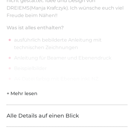
nicht gestattet. Idee und Design von
DREIEMS(Manja Krafczyk). Ich wünsche euch viel
Freude beim Nähen!!
Was ist alles enthalten?
ausführlich bebilderte Anleitung mit
technischen Zeichnungen
Anleitung für Beamer und Ebenendruck
Beispielbilder
A4 Datei farbig mit Ebenen inkl. NZ
Großformatdatei farbig mit Ebenen (Alle Teile
freiliegend) inkl. NZ
Beamerdatei mit Ebenen inkl. NZ
Alle Details auf einen Blick
Die Beamerdatei ist farbig inklusive
Referenzebenen zum schnellen Einrichten des