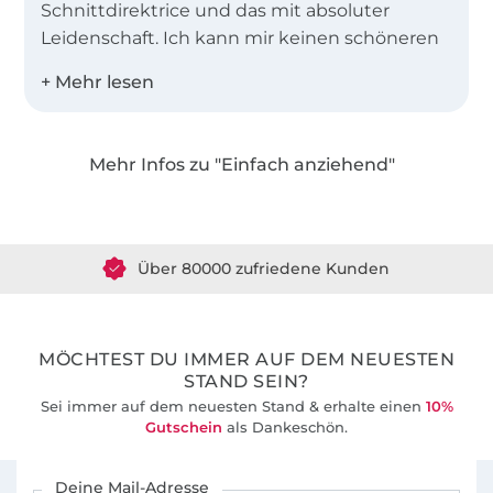
Schnittdirektrice und das mit absoluter
Leidenschaft. Ich kann mir keinen schöneren
Beruf vorstellen und möchte mit meinen
Schnittmustern auch andere Menschen vom
Nähen begeistern.
Mehr Infos zu "Einfach anziehend"
Ich entwerfe unter meinem Label
"Einfach
Über 1.8 Millionen Meter Stoff versandfertig
anziehend"
seit 2011 Schnittmuster und
Ebooks für Anfänger und Fortgeschrittene.
Über 80000 zufriedene Kunden
Dabei achte ich immer darauf, dem
Kleidungsstück das gewisse Etwas zu
36 Jahre Erfahrung
verleihen.
MÖCHTEST DU IMMER AUF DEM NEUESTEN
Und nun viel Spaß beim Stöbern und Nähen!
STAND SEIN?
Liebe Grüße Sabine
Sei immer auf dem neuesten Stand & erhalte einen
10%
Gutschein
als Dankeschön.
Für den Stoffe Hemmers Newsletter anmelden
Deine Mail-Adresse