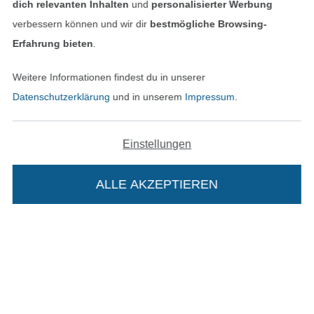
dich relevanten Inhalten
und
personalisierter Werbung
verbessern können und wir dir
bestmögliche Browsing-
Erfahrung bieten
.
Unsere Versandpartner
Weitere Informationen findest du in unserer
Datenschutzerklärung
und in unserem
Impressum
.
In den deutschen Shop wechseln (aktuell gewählt
Einstellungen
Impressum
ALLE AKZEPTIEREN
In deinen Warenkorb
AGB
Datenschutz
Widerrufsrecht
Kontakt