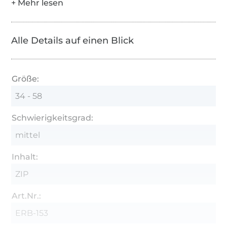
Maßband
Klebeband zum Zusammenkleben des
Schnittes
Alle Details auf einen Blick
Nähmaschine und/oder Overlock/Coverlock,
Bügeleisen
Größe:
Länge
34 - 58
Enthaltene Dateien
Schwierigkeitsgrad:
1 x ebook (ausführliche, bebilderte Anleitung
mittel
als PDF + Schnittmuster Din A4) zum
Download
Inhalt:
1 x Schnittmuster Din A0 zum Download
ZIP
1 x Schnittmuster Din A0 zum Download
Art.Nr.:
Rechtliche Hinweise
ERB-153
Alle Rechte an diesem Schnittmuster liegen bei