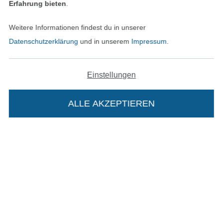
Erfahrung bieten
.
Unsere Versandpartner
Weitere Informationen findest du in unserer
Datenschutzerklärung
und in unserem
Impressum
.
Einstellungen
In den deutschen Shop wechseln (aktuell gewählt
ALLE AKZEPTIEREN
Impressum
In deinen Warenkorb
AGB
Datenschutz
Widerrufsrecht
Kontakt