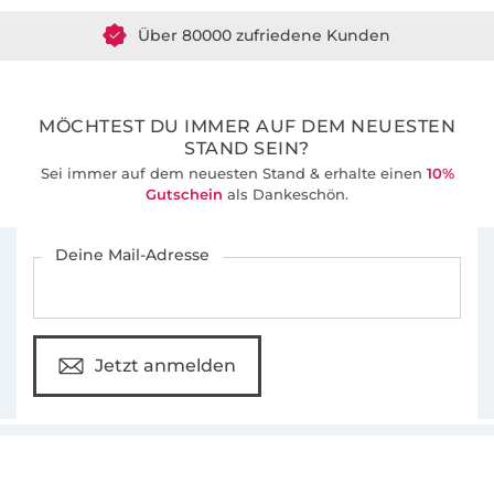
Körperbewusstsein von Frauen zu verbessern
Über 80000 zufriedene Kunden
und zu zeigen, dass Schönheit keine
Konfektionsgröße kennt. Neben der
36 Jahre Erfahrung
optimalen Passform ist mir auch die
Wandlungsfähigkeit der Schnitte durch
MÖCHTEST DU IMMER AUF DEM NEUESTEN
unterschiedliche Halsausschnitte, Ärmel oder
STAND SEIN?
Längen wichtig. Mit den ausführlichen,
Sei immer auf dem neuesten Stand & erhalte einen
10%
Gutschein
als Dankeschön.
bebilderten Nähanleitungen können auch
Nähanfänger ihre individuelle
Für den Stoffe Hemmers Newsletter anmelden
Deine Mail-Adresse
Lieblingsgarderobe anfertigen.
Jetzt anmelden