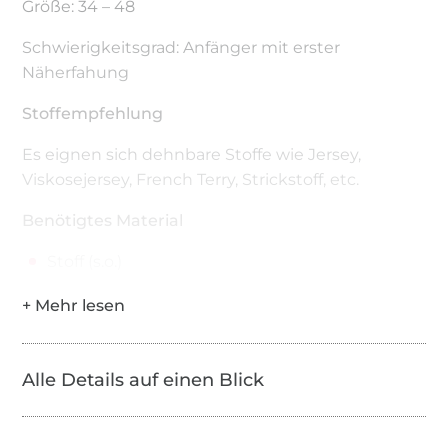
Größe: 34 – 48
Schwierigkeitsgrad: Anfänger mit erster
Näherfahung
Stoffempfehlung
Es eignen sich dehnbare Stoffe wie Jersey,
Viskosejersey, French Terry, Strickstoff, etc.
Benötigtes Material
Stoff (s.o.)
Schere, Maßband, Stecknadeln oder
Klammern, Sicherheitsnadel
Nähmaschine, Overlock/Coverlock (falls
Alle Details auf einen Blick
vorhanden), Bügeleisen/li>
Enthaltene Dateien