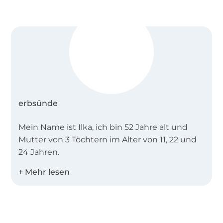
Schnittmuster „Dona Estrela“ von erbsünde.
erbsünde
Mein Name ist Ilka, ich bin 52 Jahre alt und
Mutter von 3 Töchtern im Alter von 11, 22 und
24 Jahren.
Seit 2013 entwickle ich gemeinsam mit einer
professionellen Schnittdirectrice und meiner
Mitarbeiterin Katrin Schnittmuster mit Fokus
Über 1.8 Millionen Meter Stoff versandfertig
auf Damen bis Größe 58. Mein Ziel ist es, das