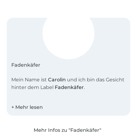
Fadenkäfer
Mein Name ist
Carolin
und ich bin das Gesicht
hinter dem Label
Fadenkäfer
.
Zusammen mit meiner Schnittdirektrice
entwerfe ich tolle alltagstaugliche
Schnittmuster für die ganze Familie.
Mehr Infos zu "Fadenkäfer"
Alle Schnitte werden intensiv und in allen