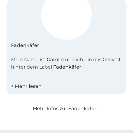
Fadenkäfer
Mein Name ist
Carolin
und ich bin das Gesicht
hinter dem Label
Fadenkäfer
.
Zusammen mit meiner Schnittdirektrice
entwerfe ich tolle alltagstaugliche
Schnittmuster für die ganze Familie.
Mehr Infos zu "Fadenkäfer"
Alle Schnitte werden intensiv und in allen
Über 1.8 Millionen Meter Stoff versandfertig
Größen in einem großen Team auf Herz und
Nieren getestet. So entstehen hochwertige
Über 80000 zufriedene Kunden