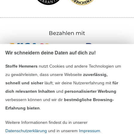
Bezahlen mit
Wir schneidern deine Daten auf dich zu!
Stoffe Hemmers
nutzt Cookies und andere Technologien um
zu gewährleisten, dass unsere Webseite
zuverlässig,
schnell und sicher
läuft; wir deine Nutzererfahrung mit
für
Unsere Versandpartner
dich relevanten Inhalten
und
personalisierter Werbung
verbessern können und wir dir
bestmögliche Browsing-
Erfahrung bieten
.
Weitere Informationen findest du in unserer
In den deutschen Shop wechseln (aktuell gewählt
Datenschutzerklärung
und in unserem
Impressum
.