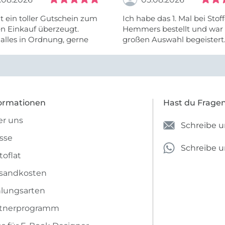
t ein toller Gutschein zum
Ich habe das 1. Mal bei Stof
n Einkauf überzeugt.
Hemmers bestellt und war 
alles in Ordnung, gerne
großen Auswahl begeistert.
Ware wurde auch schnell ge
leider fehlte ein Teil. Aber 
ormationen
Hast du Frage
r uns
Schreibe u
sse
Schreibe 
toflat
sandkosten
lungsarten
rtnerprogramm