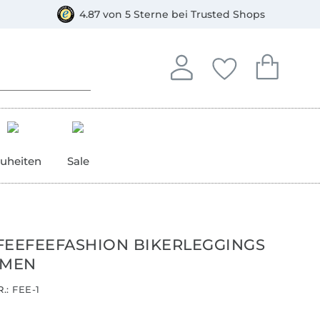
orkasse
4.87 von 5 Sterne bei Trusted Shops
In deinem Konto anmelden o
Du hast keine Artike
Du hast kein
Anmelden
Deine Favorite
Dein W
uheiten
Sale
FEEFEEFASHION BIKERLEGGINGS
AMEN
.:
FEE-1