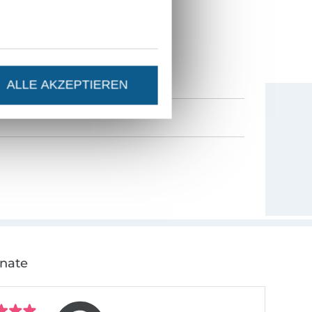
ESTEN STAND SEIN?
0% Gutschein
als Dankeschön.
ALLE AKZEPTIEREN
onate