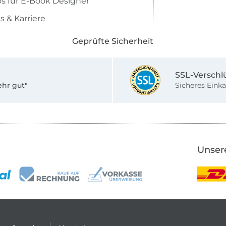
os für E-Book Designer
s & Karriere
Geprüfte Sicherheit
SSL-Verschl
ehr gut"
Sicheres Einka
Unser