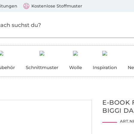
Zum Hauptinhalt springen
Weiter zur Suche
)
Visa, Mastercard, PayPal, Giropay, Kauf auf Rechnung, V
eitungen
Kostenlose Stoffmuster
ubehör
Schnittmuster
Wolle
Inspiration
Ne
E-BOOK 
BIGGI D
ART.NR