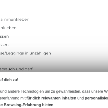
zusammenkleben
enkleben
assen
assen
Hose/Leggings in unzähligen
Gebrauch und darf
f dich zu!
 und andere Technologien um zu gewährleisten, dass unsere 
zererfahrung mit
für dich relevanten Inhalten
und
personalisi
eter Stoff versandfertig
Über 80000 zufriedene Kunden
e Browsing-Erfahrung bieten
.