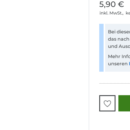
5,90 €
inkl. MwSt., 
Bei dies
das nach
und Ausd
Mehr Inf
unseren