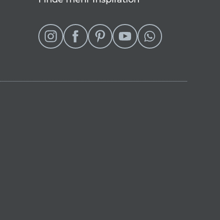
eln
 Shop wechseln