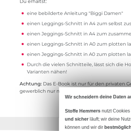
Du erhältst:
eine bebilderte Anleitung "Biggi Damen"
einen Leggings-Schnitt in A4 zum selbst 
einen Jeggings-Schnitt in A4 zum zusamm
einen Leggings-Schnitt in A0 zum plotten l
einen Jeggings-Schnitt in A0 zum plotten l
Durch die vielen Schnitteile, lässt sich die 
Varianten nähen!
Achtung:
Das E-Book ist nur für den privaten 
gewerblich nur mit Lizenz genutzt werden.
Wir schneidern deine Daten au
Stoffe Hemmers
nutzt Cookies
und sicher
läuft; wir deine Nut
Über 1.8 Millionen M
können und wir dir
bestmöglich