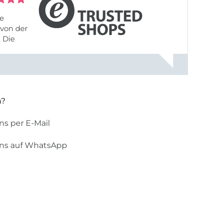
fe
von der
 Die
liefert,
nach
einer Email mit der Bitte um ...
n?
ns per E-Mail
uns auf WhatsApp