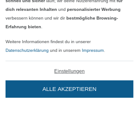
schnell und sicher
läuft; wir deine Nutzererfahrung mit
für
dich relevanten Inhalten
und
personalisierter Werbung
verbessern können und wir dir
bestmögliche Browsing-
Erfahrung bieten
.
In den deutschen Shop wechseln (aktuell gewählt
Weitere Informationen findest du in unserer
Datenschutzerklärung
und in unserem
Impressum
.
Impressum
AGB
Einstellungen
Datenschutz
ALLE AKZEPTIEREN
In deinen Warenkorb
Widerrufsrecht
Kontakt
Bestellung widerrufen