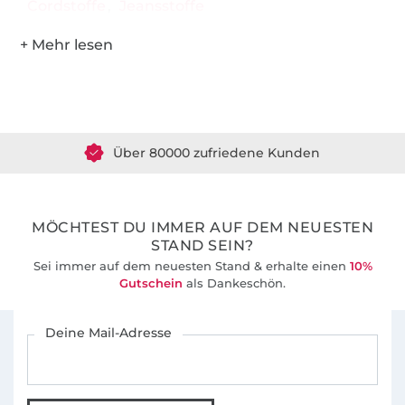
Cordstoffe
Jeansstoffe
Über 1.8 Millionen Meter Stoff versandfertig
Über 80000 zufriedene Kunden
36 Jahre Erfahrung
MÖCHTEST DU IMMER AUF DEM NEUESTEN
STAND SEIN?
Sei immer auf dem neuesten Stand & erhalte einen
10%
Gutschein
als Dankeschön.
Für den Stoffe Hemmers Newsletter anmelden
Deine Mail-Adresse