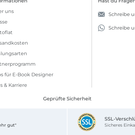
ormationen
Hast du Frage
r uns
Schreibe u
sse
Schreibe 
toflat
sandkosten
lungsarten
rtnerprogramm
os für E-Book Designer
s & Karriere
Geprüfte Sicherheit
SSL-Verschl
ehr gut"
Sicheres Einka