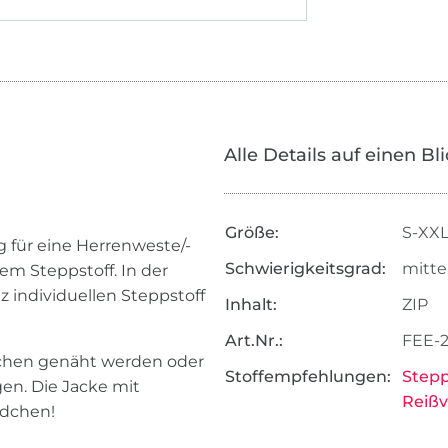
Alle Details auf einen Bl
Größe:
S-XX
g für eine Herrenweste/-
Schwierigkeitsgrad:
mitte
em Steppstoff. In der
 individuellen Steppstoff
Inhalt:
ZIP
Art.Nr.:
FEE-
schen genäht werden oder
Stoffempfehlungen:
Stepp
en. Die Jacke mit
Reißv
dchen!