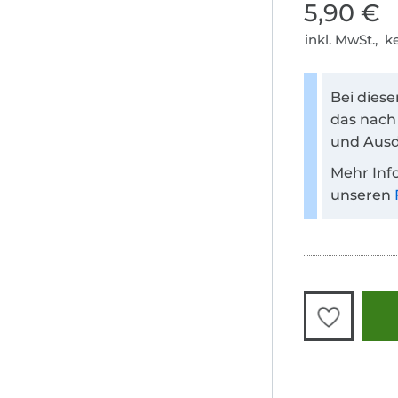
5,90 €
inkl. MwSt., 
Bei dies
das nach
und Ausd
Mehr Inf
unseren