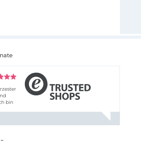
onate
rzester
ch bin