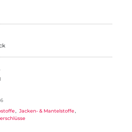
ick
L
l
26
stoffe
Jacken- & Mantelstoffe
erschlüsse