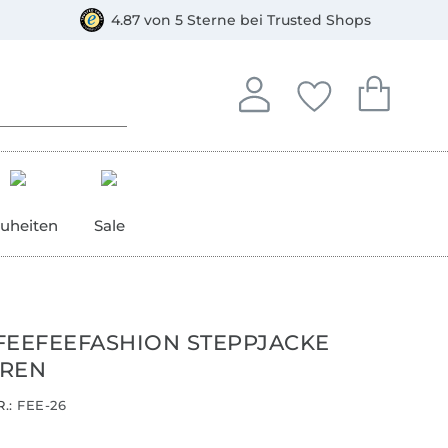
orkasse
4.87 von 5 Sterne bei Trusted Shops
In deinem Konto anmelden o
Du hast keine Artike
Du hast kein
Anmelden
Deine Favorite
Dein W
uheiten
Sale
FEEFEEFASHION STEPPJACKE
RREN
.:
FEE-26