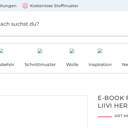
Zum Hauptinhalt springen
Weiter zur Suche
)
Visa, Mastercard, PayPal, Giropay, Kauf auf Rechnung, V
eitungen
Kostenlose Stoffmuster
ubehör
Schnittmuster
Wolle
Inspiration
Ne
E-BOOK 
LIIVI HE
ART.NR