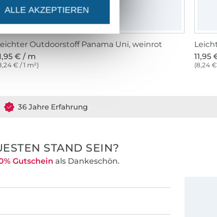
ALLE AKZEPTIEREN
eichter Outdoorstoff Panama Uni, weinrot
Leich
1,95 € / m
11,95 
8,24 € / 1 m²)
(8,24 €
36 Jahre Erfahrung
ESTEN STAND SEIN?
0% Gutschein
als Dankeschön.