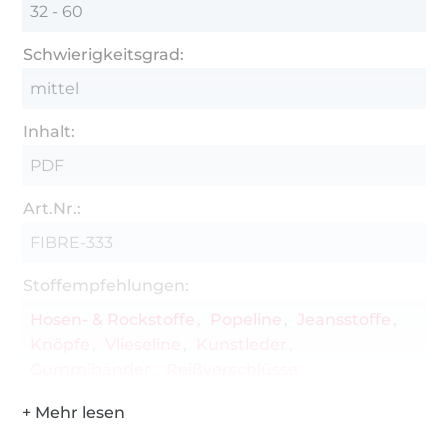
32 - 60
Schwierigkeitsgrad:
mittel
Inhalt:
PDF
Art.Nr.:
FIBRE-333
Stoffempfehlungen:
Hosen- & Rockstoffe
Popeline
Jeansstoffe
Knöpfe
Vlieseline
Kunstleder
Gummibänder
Reißverschlüsse