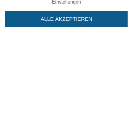
Einstellungen
Impressum
ALLE AKZEPTIEREN
In deinen Warenkorb
AGB
Datenschutz
Widerrufsrecht
Kontakt
Bestellung widerrufen
Finde mehr Inspiration