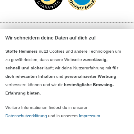
Bezahlen mit
Wir schneidern deine Daten auf dich zu!
Stoffe Hemmers
nutzt Cookies und andere Technologien um
zu gewährleisten, dass unsere Webseite
zuverlässig,
schnell und sicher
läuft; wir deine Nutzererfahrung mit
für
dich relevanten Inhalten
und
personalisierter Werbung
verbessern können und wir dir
bestmögliche Browsing-
Unsere Versandpartner
Erfahrung bieten
.
Weitere Informationen findest du in unserer
Datenschutzerklärung
und in unserem
Impressum
.
In den deutschen Shop wechseln (aktuell gewählt