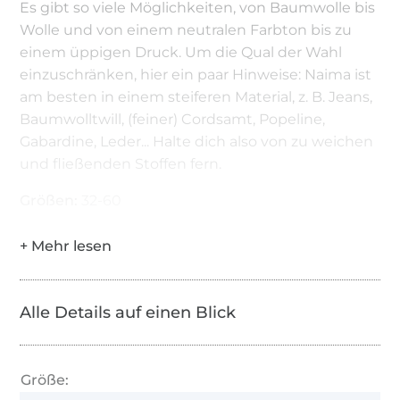
Es gibt so viele Möglichkeiten, von Baumwolle bis
Wolle und von einem neutralen Farbton bis zu
einem üppigen Druck. Um die Qual der Wahl
einzuschränken, hier ein paar Hinweise: Naima ist
am besten in einem steiferen Material, z. B. Jeans,
Baumwolltwill, (feiner) Cordsamt, Popeline,
Gabardine, Leder... Halte dich also von zu weichen
und fließenden Stoffen fern.
Größen:
32-60
Alle Details auf einen Blick
Größe: