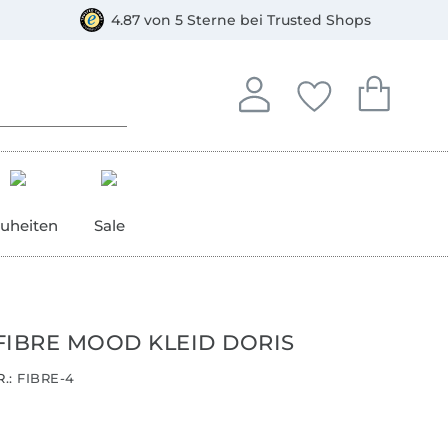
orkasse
4.87 von 5 Sterne bei Trusted Shops
In deinem Konto anmelden o
Du hast keine Artike
Du hast kein
Anmelden
Deine Favorite
Dein W
uheiten
Sale
FIBRE MOOD KLEID DORIS
.:
FIBRE-4