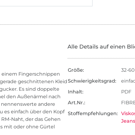
Alle Details auf einen Bl
Größe:
32-60
mit einem Fingerschnippen
Schwierigkeitsgrad:
einfa
n, gerade geschnittenen Kleid
gucker. Es sind doppelte
Inhalt:
PDF
rmel den Außenärmel nach
Art.Nr.:
FIBR
ige nennenswerte andere
du es einfach über den Kopf
Stoffempfehlungen:
Visko
er RM-Naht, der das Gehen
Jeans
es mit oder ohne Gürtel