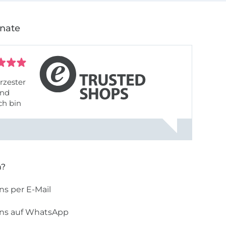
onate
rzester
ch bin
n?
ns per E-Mail
uns auf WhatsApp