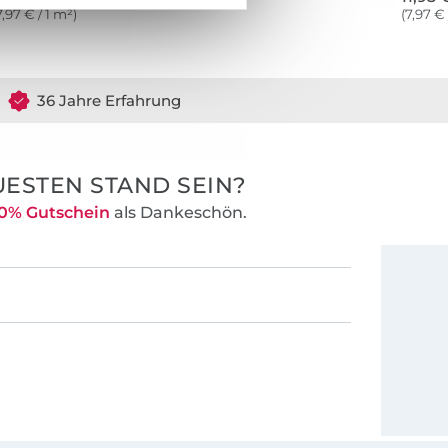
7,97 € / 1 m²)
(7,97 € 
36 Jahre Erfahrung
ESTEN STAND SEIN?
0% Gutschein
als Dankeschön.