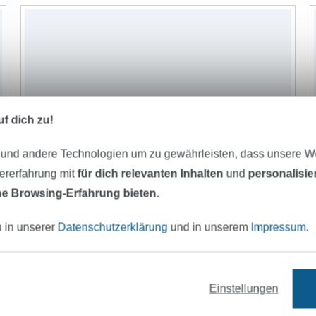
f dich zu!
 und andere Technologien um zu gewährleisten, dass unsere 
zererfahrung mit
für dich relevanten Inhalten
und
personalisi
e Browsing-Erfahrung bieten
.
u in unserer
Datenschutzerklärung
und in unserem
Impressum
.
Einstellungen
Cord Uni, moosgrün
C
11,95 € / m
1