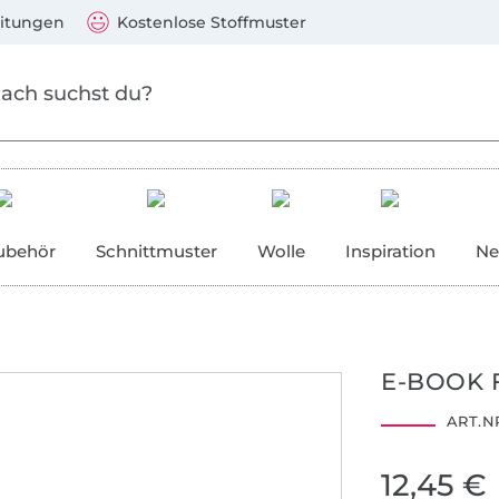
Zum Hauptinhalt springen
Weiter zur Suche
)
Visa, Mastercard, PayPal, Giropay, Kauf auf Rechnung, V
eitungen
Kostenlose Stoffmuster
ubehör
Schnittmuster
Wolle
Inspiration
Ne
E-BOOK 
ART.NR
12,45 €