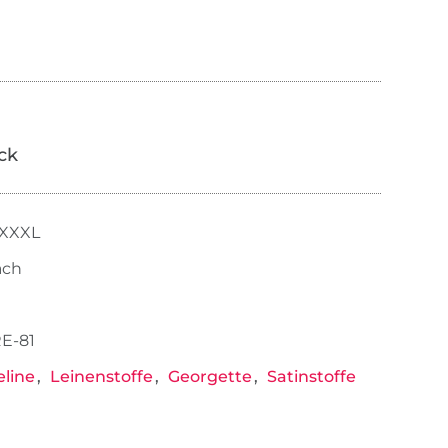
ick
 XXXL
ach
E-81
line
Leinenstoffe
Georgette
Satinstoffe