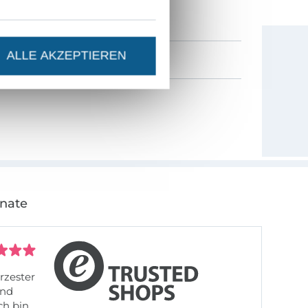
0% Gutschein
als Dankeschön.
ALLE AKZEPTIEREN
onate
rzester
ch bin