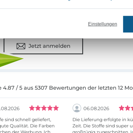
Sei immer auf dem neuesten Stand & erhalte einen
1
Deine Mail-Adresse
Einstellungen
Jetzt anmelden
 4.87 / 5 aus 5307 Bewertungen der letzten 12 M
.08.2026
06.08.2026
fe sind schnell geliefert,
Die Lieferung erfolgte in kü
ute Qualität. Die Farben
Zeit. Die Stoffe sind super und
chen der Werbung. Ich
großzügig zugeschnitten. I