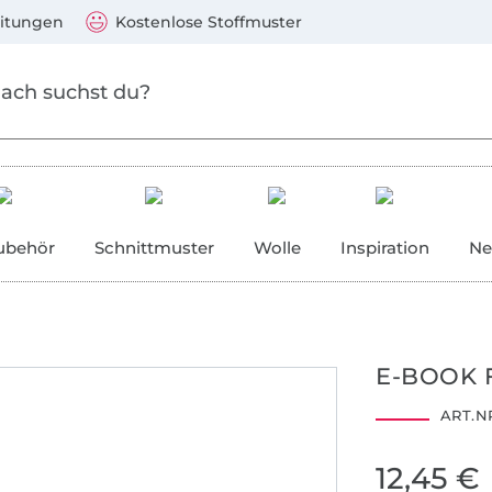
Zum Hauptinhalt springen
Weiter zur Suche
)
Visa, Mastercard, PayPal, Giropay, Kauf auf Rechnung, V
eitungen
Kostenlose Stoffmuster
ubehör
Schnittmuster
Wolle
Inspiration
Ne
E-BOOK 
ART.NR
12,45 €