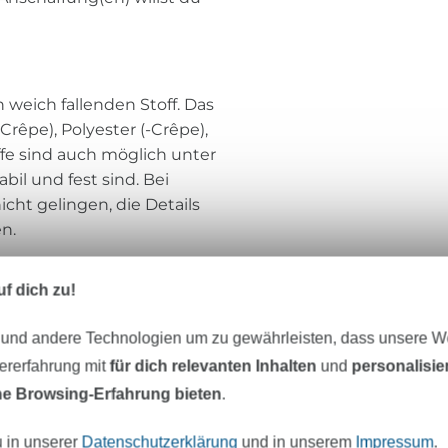
weich fallenden Stoff. Das
Crêpe), Polyester (-Crêpe),
ffe sind auch möglich unter
bil und fest sind. Bei
icht gelingen, die Details
n.
f dich zu!
 und andere Technologien um zu gewährleisten, dass unsere 
eter Stoff versandfertig
Über 80000 zufriedene Kunden
zererfahrung mit
für dich relevanten Inhalten
und
personalisi
e Browsing-Erfahrung bieten
.
MÖCHTEST DU IMMER AUF DEM NEU
u in unserer
Datenschutzerklärung
und in unserem
Impressum
.