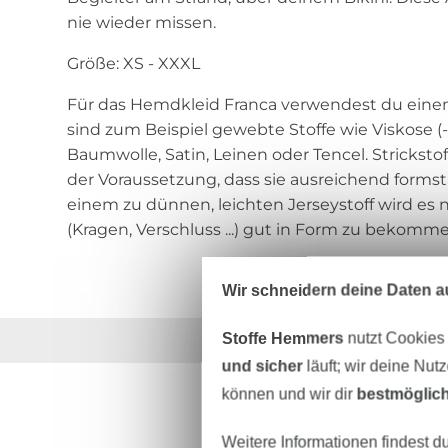
nie wieder missen.
Größe: XS - XXXL
Für das Hemdkleid Franca verwendest du einen 
sind zum Beispiel gewebte Stoffe wie Viskose (-
Baumwolle, Satin, Leinen oder Tencel. Stricksto
der Voraussetzung, dass sie ausreichend formsta
einem zu dünnen, leichten Jerseystoff wird es n
(Kragen, Verschluss ...) gut in Form zu bekomme
Wir schneidern deine Daten au
Stoffe Hemmers
nutzt Cookies
Über 1.8 Millionen M
und sicher
läuft; wir deine Nut
können und wir dir
bestmöglich
Weitere Informationen findest d