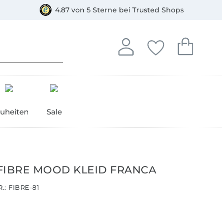
orkasse
4.87 von 5 Sterne bei Trusted Shops
In deinem Konto anmelden o
Du hast keine Artike
Du hast kein
Anmelden
Deine Favorite
Dein W
uheiten
Sale
FIBRE MOOD KLEID FRANCA
.:
FIBRE-81