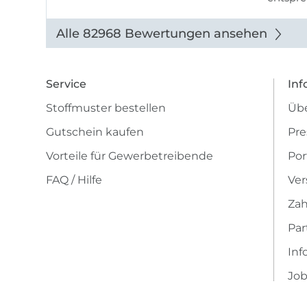
werde w
auch di
Alle 82968 Bewertungen ansehen
Service
Inf
Stoffmuster bestellen
Übe
Gutschein kaufen
Pre
Vorteile für Gewerbetreibende
Por
FAQ / Hilfe
Ver
Zah
Pa
Inf
Job