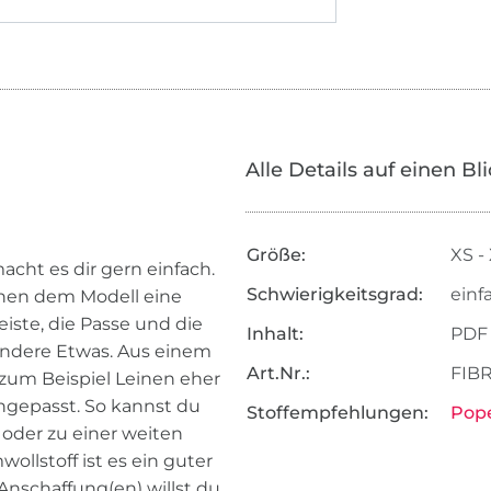
Alle Details auf einen Bl
Größe:
XS -
cht es dir gern einfach.
Schwierigkeitsgrad:
einf
ihen dem Modell eine
iste, die Passe und die
Inhalt:
PDF
ondere Etwas. Aus einem
Art.Nr.:
FIBR
s zum Beispiel Leinen eher
ngepasst. So kannst du
Stoffempfehlungen:
Pope
 oder zu einer weiten
llstoff ist es ein guter
Anschaffung(en) willst du