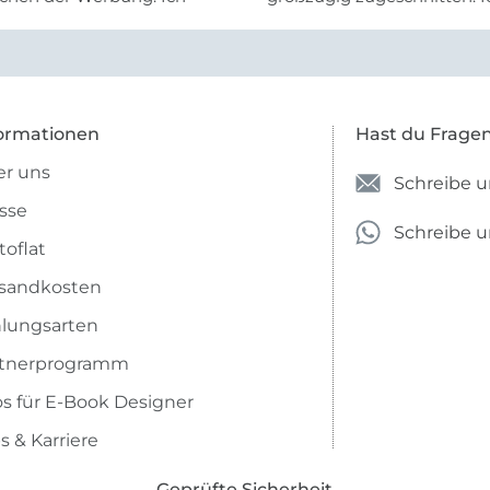
eiter selber bestellen und
mehr als zufrieden.
e Firma empfehlen.
ormationen
Hast du Frage
r uns
Schreibe u
sse
Schreibe 
toflat
sandkosten
lungsarten
rtnerprogramm
os für E-Book Designer
s & Karriere
Geprüfte Sicherheit