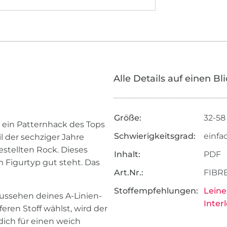
Alle Details auf einen Bl
Größe:
32-58
er ein Patternhack des Tops
Schwierigkeitsgrad:
einfa
til der sechziger Jahre
stellten Rock. Dieses
Inhalt:
PDF
m Figurtyp gut steht. Das
Art.Nr.:
FIBRE
Stoffempfehlungen:
Leine
Aussehen deines A-Linien-
Inter
eren Stoff wählst, wird der
dich für einen weich