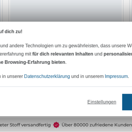
f dich zu!
 und andere Technologien um zu gewährleisten, dass unsere 
zererfahrung mit
für dich relevanten Inhalten
und
personalisi
e Browsing-Erfahrung bieten
.
u in unserer
Datenschutzerklärung
und in unserem
Impressum
.
Baumwoll Popeline navy
L
8,95 € / m
1
(5,97 € / 1 m²)
(
Einstellungen
eter Stoff versandfertig
Über 80000 zufriedene Kunden