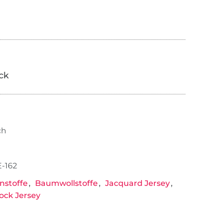
ick
ch
-162
nstoffe
Baumwollstoffe
Jacquard Jersey
lock Jersey