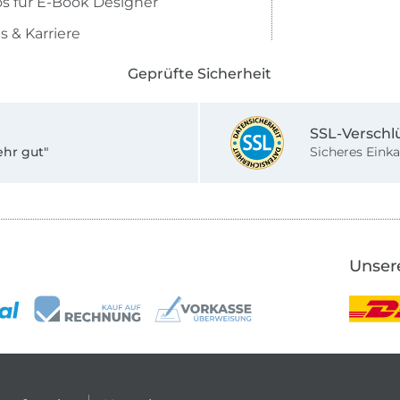
os für E-Book Designer
s & Karriere
Geprüfte Sicherheit
SSL-Verschl
ehr gut"
Sicheres Einka
Unser