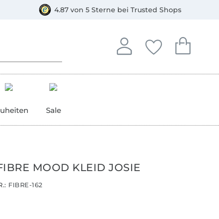
orkasse
4.87 von 5 Sterne bei Trusted Shops
In deinem Konto anmelden o
Du hast keine Artike
Du hast kein
Anmelden
Deine Favorite
Dein W
uheiten
Sale
FIBRE MOOD KLEID JOSIE
.:
FIBRE-162