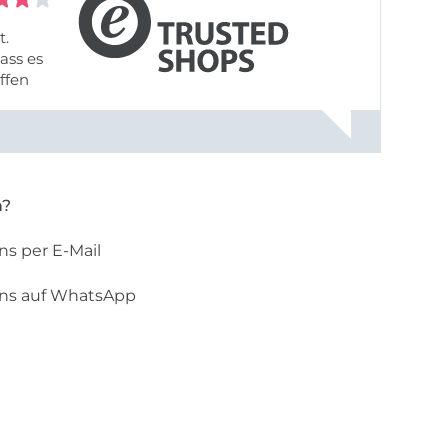
t.
ass es
offen
gestreift
rt, dass
n?
ns per E-Mail
uns auf WhatsApp