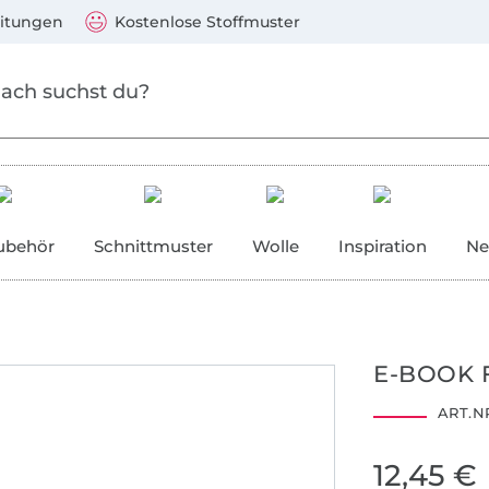
Zum Hauptinhalt springen
Weiter zur Suche
)
Visa, Mastercard, PayPal, Giropay, Kauf auf Rechnung, V
eitungen
Kostenlose Stoffmuster
ubehör
Schnittmuster
Wolle
Inspiration
Ne
E-BOOK 
ART.NR
12,45 €