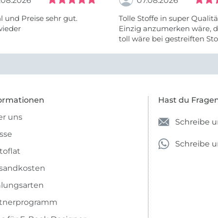
.08.2026
07.08.2026
 und Preise sehr gut.
Tolle Stoffe in super Qualitä
wieder
Einzig anzumerken wäre, d
toll wäre bei gestreiften St
vielleicht längs- oder- quer
anzugeben. Mir ist es passie
ich nicht genug über die ...
ormationen
Hast du Frage
r uns
Schreibe u
sse
Schreibe 
toflat
sandkosten
lungsarten
rtnerprogramm