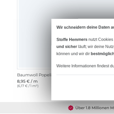
Wir schneidern deine Daten au
Stoffe Hemmers
nutzt Cookies
und sicher
läuft; wir deine Nut
können und wir dir
bestmöglich
Weitere Informationen findest d
Baumwoll Popeline sand
8,95 € / m
(6,17 € / 1 m²)
Über 1.8 Millionen M