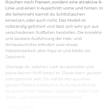
Rüschen noch Fransen, sondern eine attraktive A-
Linie und einen V-Ausschnitt vorne und hinten. In
die Seitennaht kannst du Schlitztaschen
einsetzen, oder auch nicht. Das Modell ist
vollständig gefüttert und lässt sich sehr gut aus
verschiedenen Stoffarten herstellen. Die korrekte
und saubere Ausführung der Hals- und
Armausschnitte erfordert zwar etwas
Präzisionsarbeit, aber Kaya ist und bleibt ein
Geschenk.
Überlege dir, welchen Look du anstrebst und
passe deinen Stoff darauf an. Dieser kann gewebt
oder gestrickt sein. Du wählst also aus einer
ganzen Palette: Interlock (z. B. Punta di Roma),
Jacquard-Trikot, Neopren, gesteppt, Wolle, Cord,
Jeans... Lass deiner Fantasie freien Lauf!
Größe: XS-XXXL