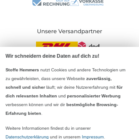
Unsere Versandpartner
Wir schneidern deine Daten auf dich zu!
Stoffe Hemmers
nutzt Cookies und andere Technologien um
In den deutschen Shop wechseln (aktuell gewählt
zu gewährleisten, dass unsere Webseite
zuverlässig,
Impressum
schnell und sicher
läuft; wir deine Nutzererfahrung mit
für
dich relevanten Inhalten
und
personalisierter Werbung
AGB
verbessern können und wir dir
bestmögliche Browsing-
Erfahrung bieten
.
Datenschutz
Weitere Informationen findest du in unserer
Widerrufsrecht
Datenschutzerklärung
und in unserem
Impressum
.