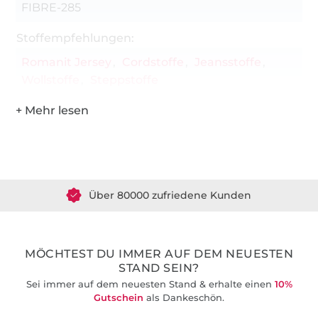
FIBRE-285
Stoffempfehlungen:
Romanit Jersey
Cordstoffe
Jeansstoffe
Wollstoffe
Steppstoffe
Über 1.8 Millionen Meter Stoff versandfertig
Über 80000 zufriedene Kunden
36 Jahre Erfahrung
MÖCHTEST DU IMMER AUF DEM NEUESTEN
STAND SEIN?
Sei immer auf dem neuesten Stand & erhalte einen
10%
Gutschein
als Dankeschön.