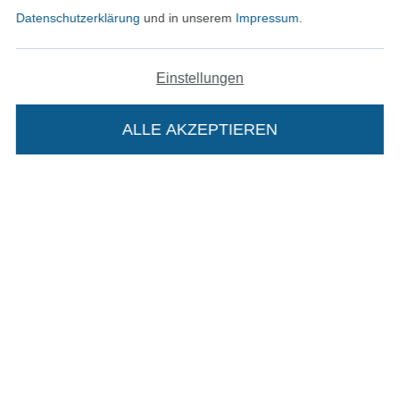
Datenschutzerklärung
und in unserem
Impressum
.
AGB
Datenschutz
Einstellungen
Widerrufsrecht
ALLE AKZEPTIEREN
In deinen Warenkorb
Kontakt
Bestellung widerrufen
Finde mehr Inspiration