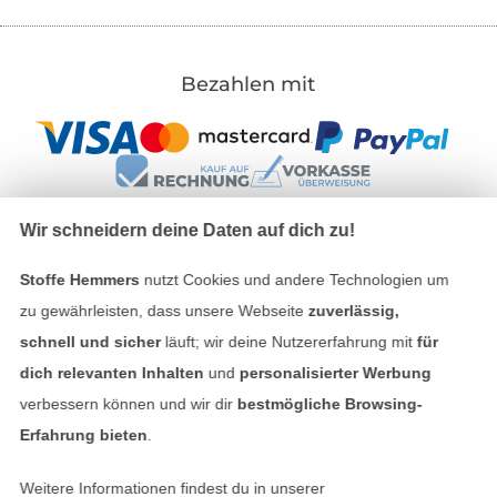
Bezahlen mit
Wir schneidern deine Daten auf dich zu!
Unsere Versandpartner
Stoffe Hemmers
nutzt Cookies und andere Technologien um
zu gewährleisten, dass unsere Webseite
zuverlässig,
schnell und sicher
läuft; wir deine Nutzererfahrung mit
für
dich relevanten Inhalten
und
personalisierter Werbung
verbessern können und wir dir
bestmögliche Browsing-
In den deutschen Shop wechseln (aktuell gewählt
Erfahrung bieten
.
Impressum
Weitere Informationen findest du in unserer