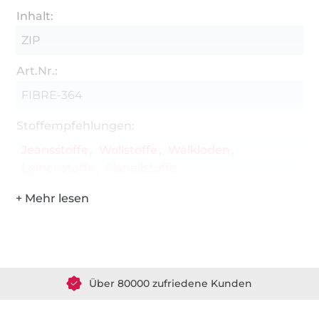
Inhalt:
ZIP
Art.Nr.:
FIBRE-364
Stoffempfehlungen:
Jeansstoffe
Wollstoffe
Walkloden
Leinenstoffe
Flanellstoffe
Über 1.8 Millionen Meter Stoff versandfertig
Über 80000 zufriedene Kunden
36 Jahre Erfahrung