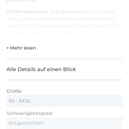
Stoffempfehlung:
Twill-Baumwolle, Polycotton,
Jeans, Leinen und Wollstoffe wie Tweed, Flanell
und feine Schurwolle machen dieses Perla-Kleid
zu einem echten Schmuckstück.
Alle Details auf einen Blick
Größe:
XS - XXXL
Schwierigkeitsgrad:
fortgeschritten