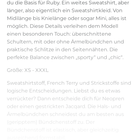
du die Basis für Ruby. Ein weites Sweatshirt, aber
länger, also eigentlich ein Sweatshirtkleid. Von
Midilänge bis Knielänge oder sogar Mini, alles ist
möglich. Diese Details verleihen dem Modell
einen besonderen Touch: überschnittene
Schultern, mit oder ohne Ärmelbündchen und
praktische Schlitze in den Seitennähten. Die
perfekte Balance zwischen „sporty“ und „chic“.
Größe: XS - XXXL
Sweatshirtstoff, French Terry und Strickstoffe sind
logische Entscheidungen. Liebst du es etwas
verrückter? Dann entscheide dich für Neopren
oder einen gestrickten Jacqard. Die Hals- und
Ärmelbündchen schneidest du am besten aus
(geripptem) Bündchenstoff zu. Der
Bündchenstoff ist elastisch, aber gleichzeitig
ausreichend formstabil.