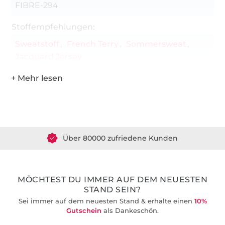
FIBRE-294
Stoffempfehlungen:
Sweatstoff
French Terry
Sommersweat
Jacquard Jersey
Über 1.8 Millionen Meter Stoff versandfertig
Über 80000 zufriedene Kunden
36 Jahre Erfahrung
MÖCHTEST DU IMMER AUF DEM NEUESTEN
STAND SEIN?
Sei immer auf dem neuesten Stand & erhalte einen
10%
Gutschein
als Dankeschön.