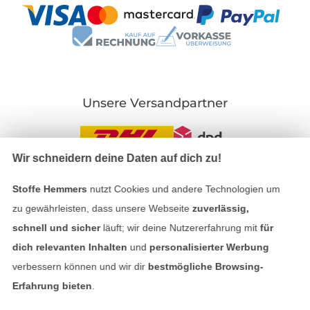
Unsere Versandpartner
Wir schneidern deine Daten auf dich zu!
Stoffe Hemmers
nutzt Cookies und andere Technologien um
In den deutschen Shop wechseln (aktuell gewählt
zu gewährleisten, dass unsere Webseite
zuverlässig,
Impressum
schnell und sicher
läuft; wir deine Nutzererfahrung mit
für
dich relevanten Inhalten
und
personalisierter Werbung
AGB
verbessern können und wir dir
bestmögliche Browsing-
Erfahrung bieten
.
Datenschutz