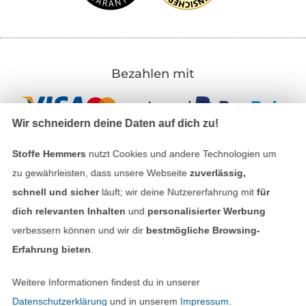
Bezahlen mit
Wir schneidern deine Daten auf dich zu!
Stoffe Hemmers
nutzt Cookies und andere Technologien um
zu gewährleisten, dass unsere Webseite
zuverlässig,
Unsere Versandpartner
schnell und sicher
läuft; wir deine Nutzererfahrung mit
für
dich relevanten Inhalten
und
personalisierter Werbung
verbessern können und wir dir
bestmögliche Browsing-
Erfahrung bieten
.
In den deutschen Shop wechseln (aktuell gewählt
Weitere Informationen findest du in unserer
Datenschutzerklärung
und in unserem
Impressum
.