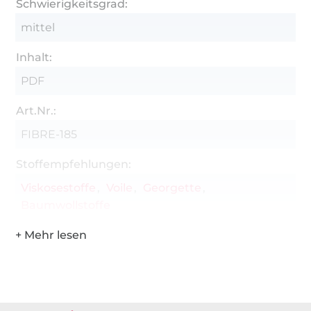
Schwierigkeitsgrad:
mittel
Inhalt:
PDF
Art.Nr.:
FIBRE-185
Stoffempfehlungen:
Viskosestoffe
Voile
Georgette
Baumwollstoffe
Über 1.8 Millionen Meter Stoff versandfertig
Über 80000 zufriedene Kunden