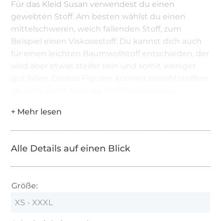
Für das Kleid Susan verwendest du einen
gewebten Stoff. Am besten wählst du einen
mittelschweren, weich fallenden Stoff, zum
Beispiel einen Viskosestoff. Du kannst dich auch
für einen leichten Baumwollstoff entschieden, der
wird aber etwas steifer sein und somit weniger
gut fallen. Gerade Figuren können sowohl steifere
als auch weich fallende Stoffe verwenden,
während runderen Figurtypen weich fallende
Stoffe am besten stehen.
Alle Details auf einen Blick
Größe:
XS - XXXL