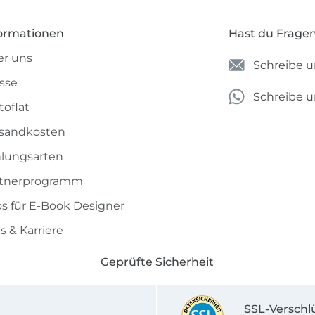
ormationen
Hast du Frage
r uns
Schreibe u
sse
Schreibe 
toflat
sandkosten
lungsarten
rtnerprogramm
os für E-Book Designer
s & Karriere
Geprüfte Sicherheit
SSL-Verschl