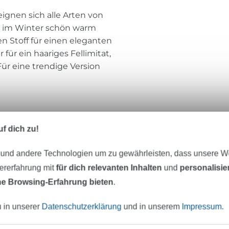
eignen sich alle Arten von
es im Winter schön warm
n Stoff für einen eleganten
für ein haariges Fellimitat,
r eine trendige Version
f dich zu!
eter Stoff versandfertig
Über 80000 zufriedene Kunden
 und andere Technologien um zu gewährleisten, dass unsere 
zererfahrung mit
für dich relevanten Inhalten
und
personalisi
MÖCHTEST DU IMMER AUF DEM NEU
e Browsing-Erfahrung bieten
.
Sei immer auf dem neuesten Stand & erhalte einen
1
u in unserer
Datenschutzerklärung
und in unserem
Impressum
.
Deine Mail-Adresse