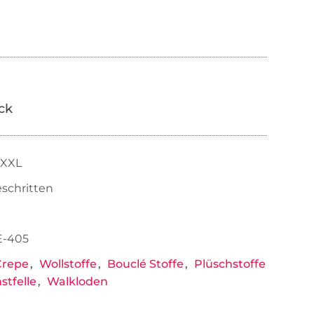
ick
XXXL
eschritten
E-405
Crepe
Wollstoffe
Bouclé Stoffe
Plüschstoffe
stfelle
Walkloden