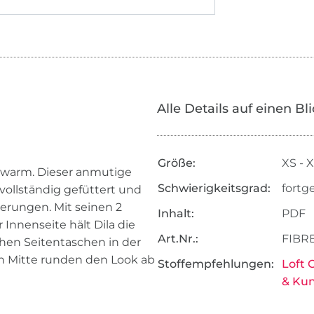
Alle Details auf einen Bl
Größe:
XS - 
r warm. Dieser anmutige
Schwierigkeitsgrad:
fortg
vollständig gefüttert und
erungen. Mit seinen 2
Inhalt:
PDF
Innenseite hält Dila die
Art.Nr.:
FIBR
chen Seitentaschen in der
en Mitte runden den Look ab
Stoffempfehlungen:
Loft 
& Kun