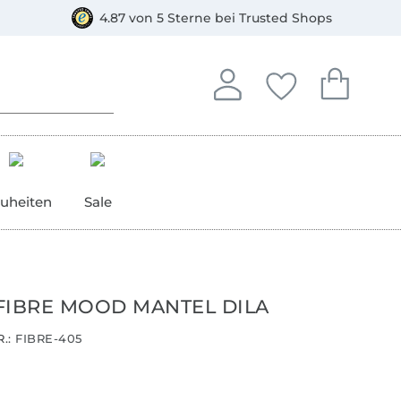
orkasse
4.87 von 5 Sterne bei Trusted Shops
In deinem Konto anmelden o
Du hast keine Artike
Du hast kein
Anmelden
Deine Favorite
Dein W
uheiten
Sale
FIBRE MOOD MANTEL DILA
.:
FIBRE-405