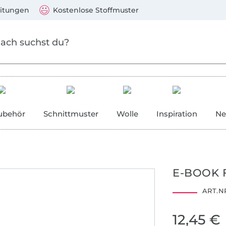
Zum Hauptinhalt springen
Weiter zur Suche
)
Visa, Mastercard, PayPal, Giropay, Kauf auf Rechnung, V
eitungen
Kostenlose Stoffmuster
ubehör
Schnittmuster
Wolle
Inspiration
Ne
E-BOOK 
ART.NR
12,45 €