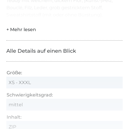
Teddy mit weichem, dickem Flor, (Kunst-)Pelz,
Bouclé, Filz, Leder, grob gestricktem Stoff,
Sweatshirtstoff (mit oder ohne Bürstung).
Alle Details auf einen Blick
Größe:
XS - XXXL
Schwierigkeitsgrad:
mittel
Inhalt:
ZIP