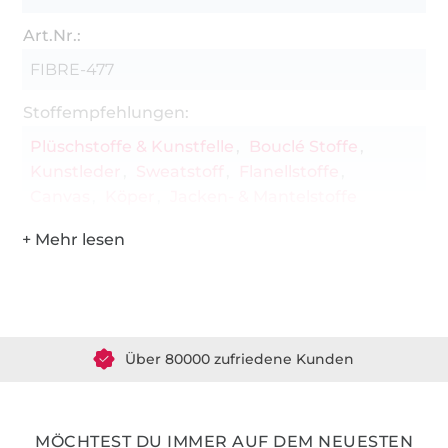
Art.Nr.:
FIBRE-477
Stoffempfehlungen:
Plüschstoffe & Kunstfelle
Bouclé Stoffe
Kunstleder
Sweatstoff
Flanellstoffe
Canvas
Köper
Jacken- & Mantelstoffe
Über 1.8 Millionen Meter Stoff versandfertig
Über 80000 zufriedene Kunden
36 Jahre Erfahrung
MÖCHTEST DU IMMER AUF DEM NEUESTEN