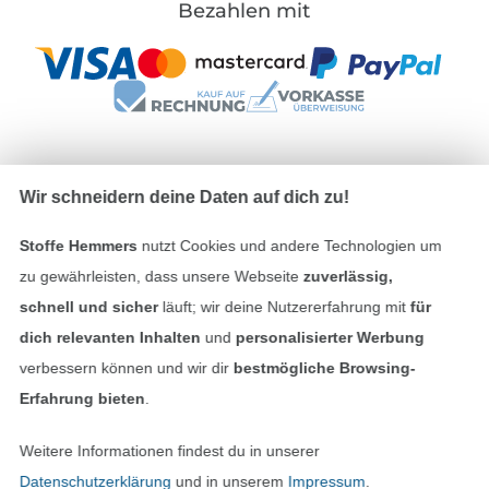
Bezahlen mit
Wir schneidern deine Daten auf dich zu!
Unsere Versandpartner
Stoffe Hemmers
nutzt Cookies und andere Technologien um
zu gewährleisten, dass unsere Webseite
zuverlässig,
schnell und sicher
läuft; wir deine Nutzererfahrung mit
für
dich relevanten Inhalten
und
personalisierter Werbung
In den deutschen Shop wechseln (aktuell gewählt
verbessern können und wir dir
bestmögliche Browsing-
Impressum
Erfahrung bieten
.
AGB
Weitere Informationen findest du in unserer
Datenschutzerklärung
und in unserem
Impressum
.