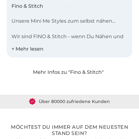
Fino & Stitch
Unsere Mini Me Styles zum selbst nähen...
Wir sind FINO & Stitch - wenn Du Nähen und
#minimelooks liebst, bist Du hier genau
richtig. Endlich kannst Du Dir, Deinem Mini
und der restlichen Familie den passenden
#partnerlook selbst nähen. Unsere
Mehr Infos zu "Fino & Stitch"
selbsterklärenden Anleitungsvideos helfen Dir
dabei - egal ob Profi oder Anfänger. So ist pure
Über 1.8 Millionen Meter Stoff versandfertig
#nähliebe garantiert.
Über 80000 zufriedene Kunden
36 Jahre Erfahrung
MÖCHTEST DU IMMER AUF DEM NEUESTEN
STAND SEIN?