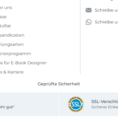
r uns
Schreibe u
sse
Schreibe 
toflat
sandkosten
lungsarten
rtnerprogramm
os für E-Book Designer
s & Karriere
Geprüfte Sicherheit
SSL-Verschl
ehr gut"
Sicheres Einka