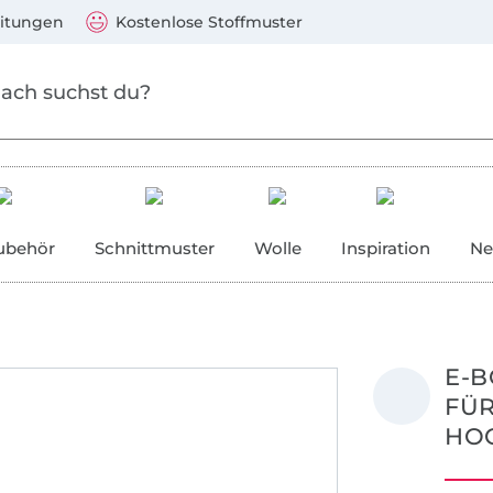
Zum Hauptinhalt springen
Weiter zur Suche
)
Visa, Mastercard, PayPal, Giropay, Kauf auf Rechnung, V
eitungen
Kostenlose Stoffmuster
ubehör
Schnittmuster
Wolle
Inspiration
Ne
E-B
FÜ
HO