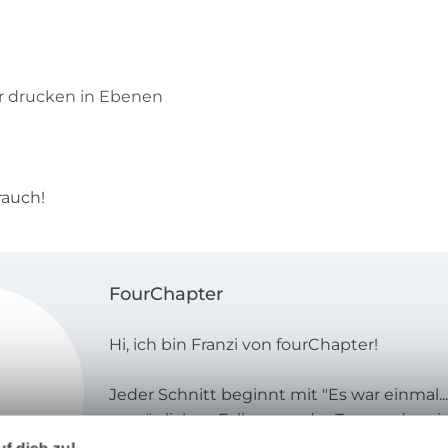
r drucken in Ebenen
rauch!
FourChapter
Hi, ich bin Franzi von fourChapter!
Jeder Schnitt beginnt mit "Es war einmal...
persönlichen Fall war es der Tag, an dem 
spontanen Einfall hatte - ich könnte mir j