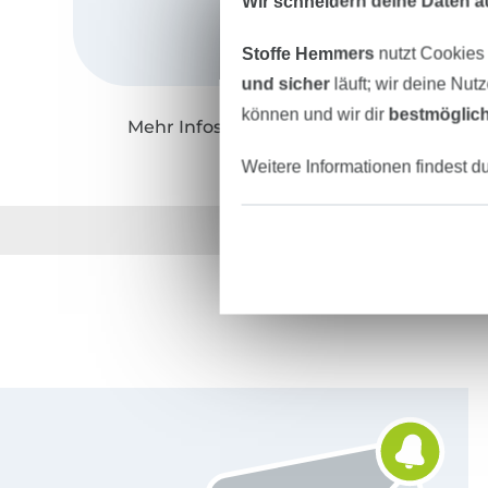
Wir schneidern deine Daten au
Stoffe Hemmers
nutzt Cookies
und sicher
läuft; wir deine Nut
können und wir dir
bestmöglich
Mehr Infos zu "FourChapter"
Weitere Informationen findest d
Über 1.8 Millionen M
Für den Stoffe Hemmers Newsletter anmelden