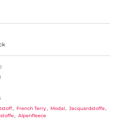
ick
0
l
6
stoff
French Terry
Modal
Jacquardstoffe
kstoffe
Alpenfleece