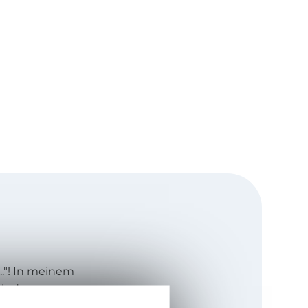
.."! In meinem
ich den
a mal eine