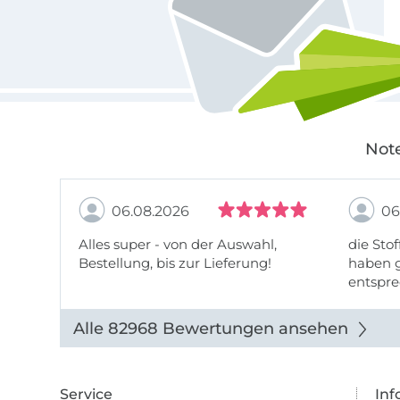
Note
06.08.2026
06
Alles super - von der Auswahl,
die Stof
Bestellung, bis zur Lieferung!
haben g
entspre
werde w
auch di
Alle 82968 Bewertungen ansehen
Service
Inf