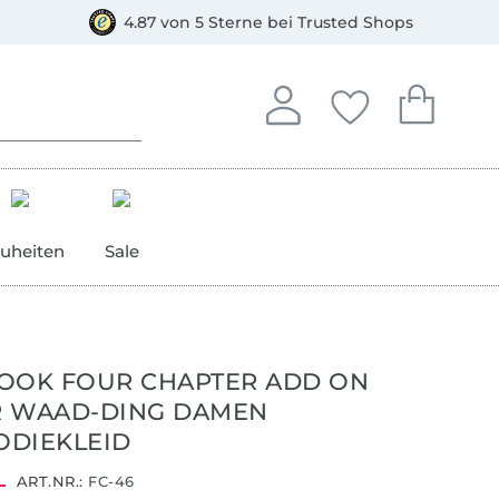
orkasse
4.87 von 5 Sterne bei Trusted Shops
In deinem Konto anmelden o
Du hast keine Artike
Du hast kein
Anmelden
Deine Favorite
Dein W
uheiten
Sale
OOK FOUR CHAPTER ADD ON
R WAAD-DING DAMEN
ODIEKLEID
ART.NR.:
FC-46