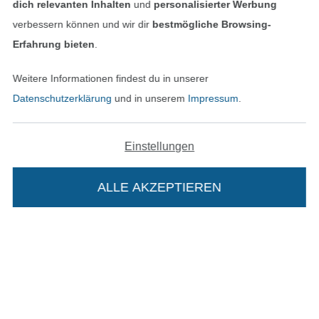
dich relevanten Inhalten
und
personalisierter Werbung
verbessern können und wir dir
bestmögliche Browsing-
Erfahrung bieten
.
Unsere Versandpartner
Weitere Informationen findest du in unserer
Datenschutzerklärung
und in unserem
Impressum
.
In den deutschen Shop wechseln (aktuell gewählt
Einstellungen
Impressum
ALLE AKZEPTIEREN
In deinen Warenkorb
AGB
Datenschutz
Widerrufsrecht
Kontakt