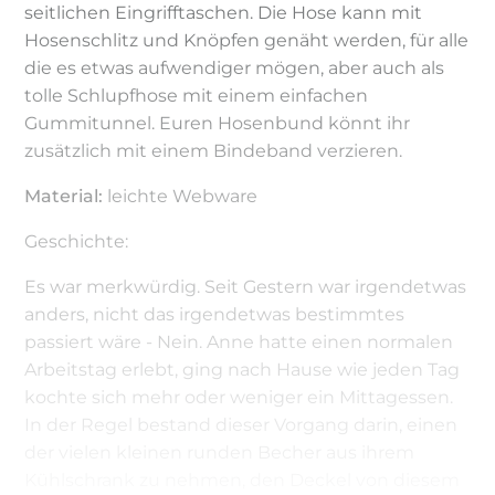
seitlichen Eingrifftaschen. Die Hose kann mit
Hosenschlitz und Knöpfen genäht werden, für alle
die es etwas aufwendiger mögen, aber auch als
tolle Schlupfhose mit einem einfachen
Gummitunnel. Euren Hosenbund könnt ihr
zusätzlich mit einem Bindeband verzieren.
Material:
leichte Webware
Geschichte:
Es war merkwürdig. Seit Gestern war irgendetwas
anders, nicht das irgendetwas bestimmtes
passiert wäre - Nein. Anne hatte einen normalen
Arbeitstag erlebt, ging nach Hause wie jeden Tag
kochte sich mehr oder weniger ein Mittagessen.
In der Regel bestand dieser Vorgang darin, einen
der vielen kleinen runden Becher aus ihrem
Kühlschrank zu nehmen, den Deckel von diesem