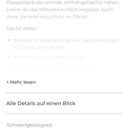
Doppeloptik als normale Umhängetasche nähen,
indem du das Mittelteil einfach weglässt. Auch
diese Variante zeig ich dir im EBook.
Das ist dabei
bebilderte Nähanleitung inkl. Designbeispiele
PDF Format 47 Seiten
Schnittmuster 8 DIN A4 Seiten
geeignet für fortgeschrittene Näher
Du brauchst
Außenstoff max. 35 cm, Futterstoff max. 60 cm
Vlieseinlage max. 100 cm
Alle Details auf einen Blick
30-85 cm Endlosreißverschluss mit max. 4
Schieber je nach Variante, ca. 5 - 6 mm
Spiralbreite
Schwierigkeitsgrad: