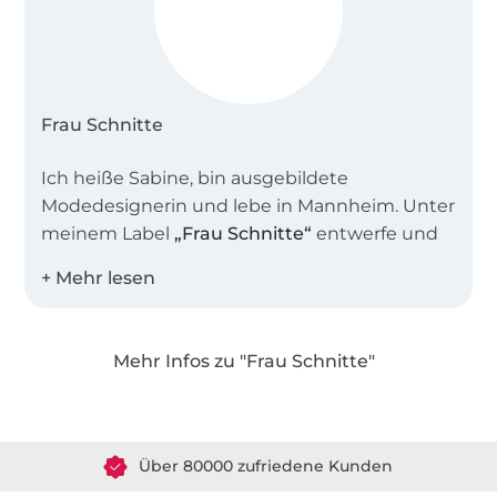
Frau Schnitte
Ich heiße Sabine, bin ausgebildete
Modedesignerin und lebe in Mannheim. Unter
meinem Label
„Frau Schnitte“
entwerfe und
entwickle ich Schnittmuster und
Nähanleitungen für Taschen und Kleidung.
Darüber hinaus bin ich seit vielen Jahren als
Dozentin an der Abendakademie und seit
Mehr Infos zu "Frau Schnitte"
2019 als Buchautorin tätig.
Über 1.8 Millionen Meter Stoff versandfertig
Jeden Tag mit Kreativität verbringen zu
Über 80000 zufriedene Kunden
dürfen ist eine echte Bereicherung in
meinem Leben und ich freue mich, mit
36 Jahre Erfahrung