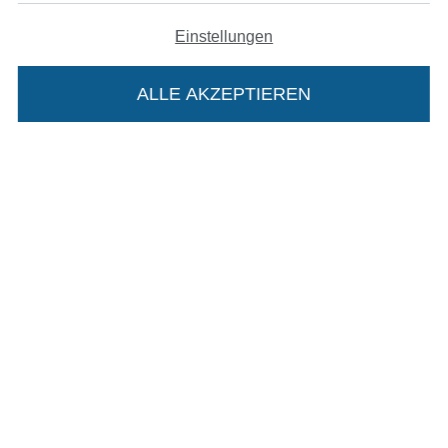
AGB
Einstellungen
Datenschutz
ALLE AKZEPTIEREN
In deinen Warenkorb
Widerrufsrecht
Kontakt
Bestellung widerrufen
Finde mehr Inspiration