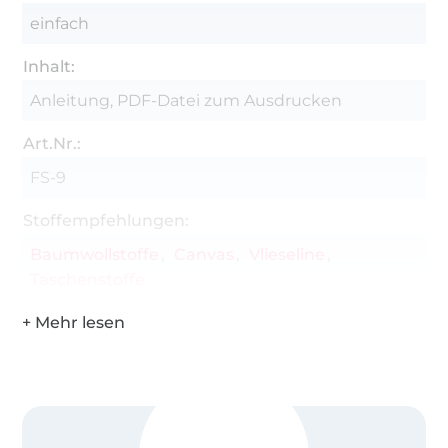
einfach
2 D – Ringe, 1,5 cm breit, 2 Karabiner, 1 Schieber
in Tragegurtbreite
Inhalt:
Ca. 140 cm Gurtband in gewünschter Breite für
Anleitung, PDF-Datei zum Ausdrucken
den Tragegurt oder Lederriemen
Art.Nr.:
Je nach Variante: Druckknopf, Magnetknopf,
Hohlnieten, Lederriemen
FS-9
Stoffempfehlungen:
Baumwollstoffe
Canvas
Vlieseline
Taschenstoffe