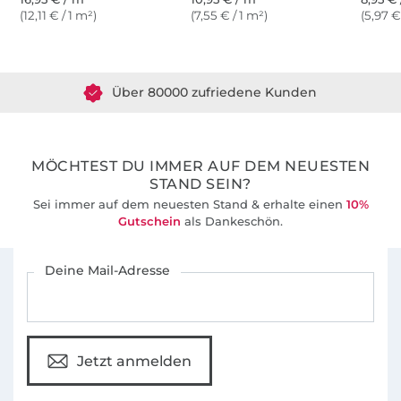
(12,11 € / 1 m²)
(7,55 € / 1 m²)
(5,97 €
Über 1.8 Millionen Meter Stoff versandfertig
Über 80000 zufriedene Kunden
36 Jahre Erfahrung
MÖCHTEST DU IMMER AUF DEM NEUESTEN
STAND SEIN?
Sei immer auf dem neuesten Stand & erhalte einen
10%
Gutschein
als Dankeschön.
Für den Stoffe Hemmers Newsletter anmelden
Deine Mail-Adresse
Jetzt anmelden