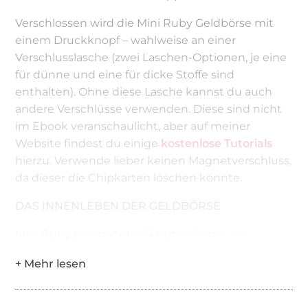
Verschlossen wird die Mini Ruby Geldbörse mit
einem Druckknopf – wahlweise an einer
Verschlusslasche (zwei Laschen-Optionen, je eine
für dünne und eine für dicke Stoffe sind
enthalten). Ohne diese Lasche kannst du auch
andere Verschlüsse verwenden. Diese sind nicht
im Ebook veranschaulicht, aber auf meiner
Website findest du einige
kostenlose Tutorials
hierzu. Verwende lieber keinen Magnetverschluss,
da dieser die Chipkarten löschen könnte.
DAS INNENLEBEN DER GELDBÖRSE
Mini Ruby beinhaltet 4-5 Kartenfächer, ein
Geldscheinfach, in das einmal gefaltete
Geldscheine hineinpassen und ein Münzfach für
Kleingeld. Du kannst hierbei aus zwei
Münzfächern wählen: Variante 1 mit Klappe und