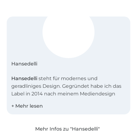
Hansedelli
Hansedelli
steht für modernes und
geradliniges Design. Gegründet habe ich das
Label in 2014 nach meinem Mediendesign
Studium
(B.A.)
, um mein liebstes Hobby und
mein Designbackground miteinander zu
verbinden. Seitdem gestalte ich gut
durchdachte Schnittmuster für Taschen und
Mehr Infos zu "Hansedelli"
Accessoires, von denen viele unisex gehalten