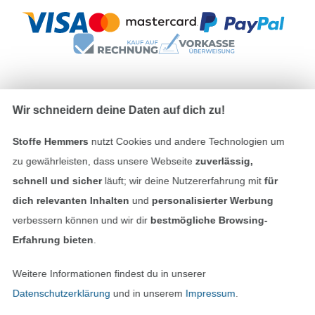
Unsere Versandpartner
Wir schneidern deine Daten auf dich zu!
Stoffe Hemmers
nutzt Cookies und andere Technologien um
zu gewährleisten, dass unsere Webseite
zuverlässig,
schnell und sicher
läuft; wir deine Nutzererfahrung mit
für
In den deutschen Shop wechseln (aktuell gewählt
dich relevanten Inhalten
und
personalisierter Werbung
verbessern können und wir dir
bestmögliche Browsing-
Impressum
Erfahrung bieten
.
AGB
Weitere Informationen findest du in unserer
Datenschutzerklärung
und in unserem
Impressum
.
Datenschutz