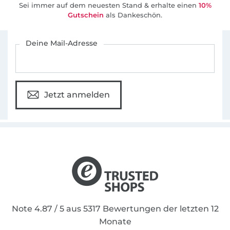
passt. Dazu gehören auch Accessoires, die ich
Sei immer auf dem neuesten Stand & erhalte einen
10%
gezielt auswähle und vereinzelt in meinem
Gutschein
als Dankeschön.
Shop anbiete.
Für den Stoffe Hemmers Newsletter anmelden
Deine Mail-Adresse
Viel Spaß beim Nähen meiner Schnitte!
Nina
Jetzt anmelden
Note 4.87 / 5 aus 5317 Bewertungen der letzten 12
Monate