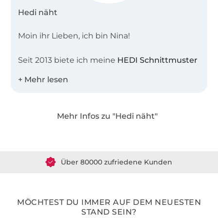
Hedi näht
Moin ihr Lieben, ich bin Nina!
Seit 2013 biete ich meine
HEDI Schnittmuster
an. Alle Schnitte spiegeln meinen eigenen
Style wieder – denn neue Schnitte designe
ich hauptsächlich für mich, weil ich mir dieses
Kleidungsstück wünsche. Ich mag einfache,
Mehr Infos zu "Hedi näht"
lässige Schnitte, die schnelle
Über 1.8 Millionen Meter Stoff versandfertig
Erfolgsergebnisse garantieren und nicht auf
den ersten Blick selbst genäht aussehen.
Über 80000 zufriedene Kunden
Das Geheimnis meines Styles ist, dass ich mir
36 Jahre Erfahrung
nicht einfach einzelne Kleidungsstücke
anziehe, sondern in kompletten Outfits
MÖCHTEST DU IMMER AUF DEM NEUESTEN
denke, bei denen alles perfekt zusammen
STAND SEIN?