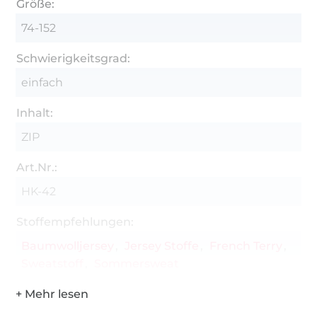
Größe:
74-152
Schwierigkeitsgrad:
einfach
Inhalt:
ZIP
Art.Nr.:
HK-42
Stoffempfehlungen:
Baumwolljersey
Jersey Stoffe
French Terry
Sweatstoff
Sommersweat