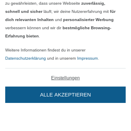
zu gewährleisten, dass unsere Webseite
zuverlässig,
schnell und sicher
läuft; wir deine Nutzererfahrung mit
für
dich relevanten Inhalten
und
personalisierter Werbung
In den deutschen Shop wechseln (aktuell gewählt
verbessern können und wir dir
bestmögliche Browsing-
Erfahrung bieten
.
Impressum
Weitere Informationen findest du in unserer
AGB
Datenschutzerklärung
und in unserem
Impressum
.
Datenschutz
Einstellungen
Widerrufsrecht
Kontakt
ALLE AKZEPTIEREN
In deinen Warenkorb
Bestellung widerrufen