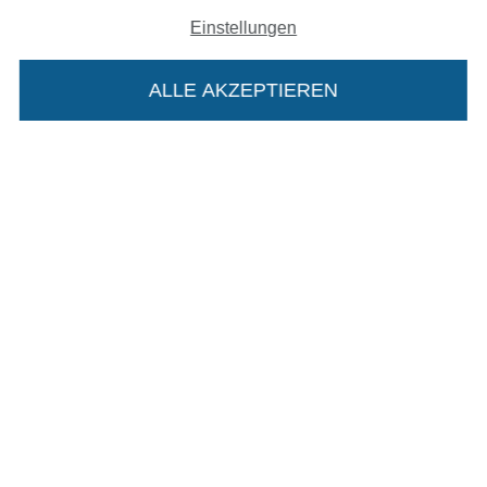
Impressum
Einstellungen
AGB
ALLE AKZEPTIEREN
In deinen Warenkorb
Datenschutz
Widerrufsrecht
Kontakt
Bestellung widerrufen
Finde mehr Inspiration