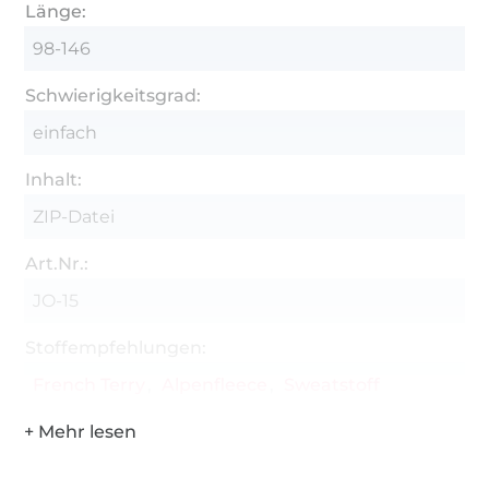
Gummiband
Länge:
Stecknadeln oder Stoffclips
98-146
Stoffschere oder Rollschneider
Schwierigkeitsgrad:
Drucker oder Beamer
einfach
Vlieseline H200
Inhalt:
Tüddelkram (Knöpfe, Druckknöpfe, etc.)
ZIP-Datei
Art.Nr.:
JO-15
Stoffempfehlungen:
French Terry
Alpenfleece
Sweatstoff