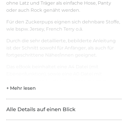
ohne Latz und Träger als einfache Hose, Panty
oder auch Rock genäht werden.
Für den Zuckerpups eignen sich dehnbare Stoffe,
wie bspw. Jersey, French Terry o.ä.
Durch die sehr detaillierte, bebilderte Anleitung
ist der Schnitt sowohl für Anfänger, als auch für
fortgeschrittene Näher/innen geeignet.
Das eBook beinhaltet eine A4 Datei (mit
Ebenenfunktion), sowie eine A0 Datei mit
Ebenenfunktion für den Zuschnitt mit dem
Beamer. Eine Nahtzugabe von 0,7cm ist bereits
im Schnitt enthalten.
Folgendes benötigst du zum Nähen:
Alle Details auf einen Blick
Nähmaschine