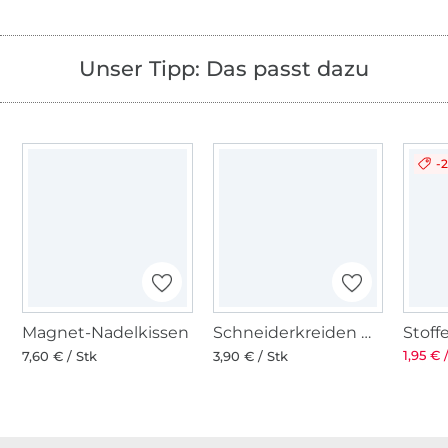
Unser Tipp: Das passt dazu
-
Magnet-Nadelkissen
Schneiderkreiden weiss
1,95 € 
7,60 € / Stk
3,90 € / Stk
Über 1.8 Millionen Meter Stoff versandfertig
Über 80000 zufriedene Kunden