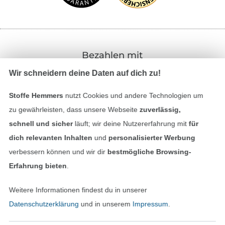
Bezahlen mit
Wir schneidern deine Daten auf dich zu!
Stoffe Hemmers
nutzt Cookies und andere Technologien um
zu gewährleisten, dass unsere Webseite
zuverlässig,
schnell und sicher
läuft; wir deine Nutzererfahrung mit
für
dich relevanten Inhalten
und
personalisierter Werbung
Unsere Versandpartner
verbessern können und wir dir
bestmögliche Browsing-
Erfahrung bieten
.
Weitere Informationen findest du in unserer
Datenschutzerklärung
und in unserem
Impressum
.
In den deutschen Shop wechseln (aktuell gewählt