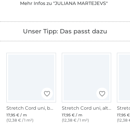
Mehr Infos zu "JULIANA MARTEJEVS"
Modeliebhabende ihr neues Lieblingsstück
schaffen – unkompliziert und Schritt für
Schritt.
Unser Tipp: Das passt dazu
Besucht uns auch gern auch auf unserer
Website, oder auf unserem Instagram
Account!
Wir freuen uns auf euch, Euer JULIANA
MARTEJEVS Team
Stretch Cord uni, beige
Stretch Cord uni, altrosa
17,95 € / m
17,95 € / m
17,95 
(12,38 € / 1 m²)
(12,38 € / 1 m²)
(12,38 
Über 1.8 Millionen Meter Stoff versandfertig