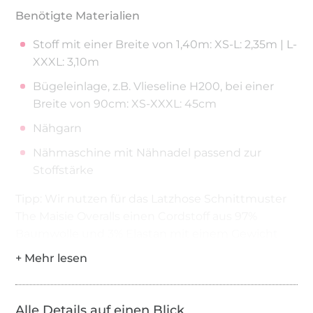
Benötigte Materialien
Stoff mit einer Breite von 1,40m: XS-L: 2,35m | L-
XXXL: 3,10m
Bügeleinlage, z.B. Vlieseline H200, bei einer
Breite von 90cm: XS-XXXL: 45cm
Nähgarn
Nähmaschine mit Nähnadel passend zur
Stoffstärke
Tipp: Wir nutzen für das Latzhose Schnittmuster
The Maisie Overalls einen Cordstoff aus 97%
Baumwolle und 3% Elastan mit einem Gewicht
von 280g/m2. Das Schnittmuster ist für einen
Stoff mit etwas oder keiner Elastizität konstruiert.
Alle Details auf einen Blick