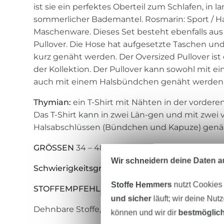
ist sie ein perfektes Oberteil zum Schlafen, in lan
sommerlicher Bademantel. Rosmarin: Sport / 
Maschenware. Dieses Set besteht ebenfalls au
Pullover. Die Hose hat aufgesetzte Taschen un
kurz genäht werden. Der Oversized Pullover ist
der Kollektion. Der Pullover kann sowohl mit ei
auch mit einem Halsbündchen genäht werden
Thymian:
ein T-Shirt mit Nähten in der vorder
Das T-Shirt kann in zwei Län-gen und mit zwei
Halsabschlüssen (Bündchen und Kapuze) genä
GRÖSSEN
34 – 48
Wir schneidern deine Daten au
Schwierigkeitsgrad
1 von 5
Stoffe Hemmers
nutzt Cookies
STOFFEMPFEHLUNG
und sicher
läuft; wir deine Nut
Dehnbare Stoffe, z. B. Baumwolljersey, Viskose
können und wir dir
bestmöglich