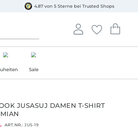
orkasse
4.87 von 5 Sterne bei Trusted Shops
In deinem Konto anmelden o
Du hast keine Artike
Du hast kein
Anmelden
Deine Favorite
Dein W
uheiten
Sale
OOK JUSASUJ DAMEN T-SHIRT
YMIAN
ART.NR.:
JUS-19