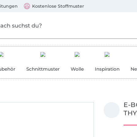
Zum Hauptinhalt springen
Weiter zur Suche
)
Visa, Mastercard, PayPal, Giropay, Kauf auf Rechnung, V
eitungen
Kostenlose Stoffmuster
ubehör
Schnittmuster
Wolle
Inspiration
Ne
E-B
TH