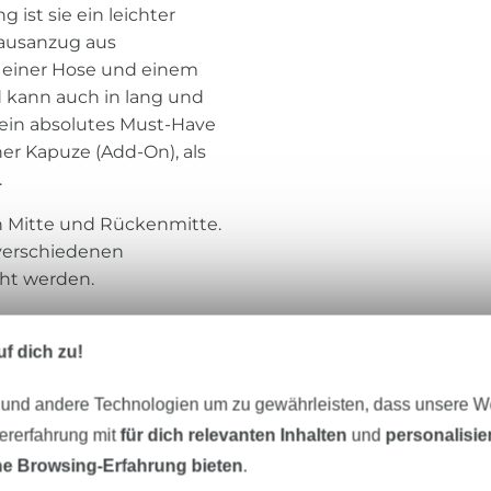
g ist sie ein leichter
Hausanzug aus
s einer Hose und einem
d kann auch in lang und
 ein absolutes Must-Have
ner Kapuze (Add-On), als
.
en Mitte und Rückenmitte.
 verschiedenen
ht werden.
f dich zu!
 und andere Technologien um zu gewährleisten, dass unsere 
zererfahrung mit
für dich relevanten Inhalten
und
personalisi
jersey, Mischungen
e Browsing-Erfahrung bieten
.