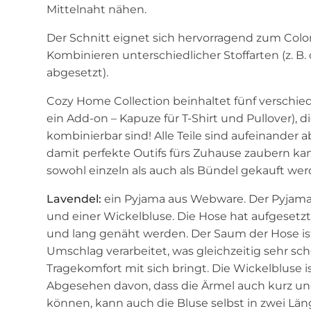
Mittelnaht nähen.
Der Schnitt eignet sich hervorragend zum Col
Kombinieren unterschiedlicher Stoffarten (z. B.
abgesetzt).
Cozy Home Collection beinhaltet fünf verschie
ein Add-on – Kapuze für T-Shirt und Pullover), d
kombinierbar sind! Alle Teile sind aufeinander
damit perfekte Outifs fürs Zuhause zaubern kan
sowohl einzeln als auch als Bündel gekauft wer
Lavendel:
ein Pyjama aus Webware. Der Pyjama
und einer Wickelbluse. Die Hose hat aufgesetz
und lang genäht werden. Der Saum der Hose ist
Umschlag verarbeitet, was gleichzeitig sehr sch
Tragekomfort mit sich bringt. Die Wickelbluse is
Abgesehen davon, dass die Ärmel auch kurz u
können, kann auch die Bluse selbst in zwei Lä