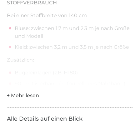
STOFFVERBRAUCH
Bei einer Stoffbreite von 140 cm
Bluse: zwischen 1,7 m und 2,3 m je nach Große
und Modell
Kleid: zwischen 3,2 m und 3,5 m je nach Größe
Zusätzlich:
Bügeleinlagen (z.B. H180)
90 cm Lisierband (aufbügelbares Nahtband)
1,2 m Knopf, ca. 1,5 cm im Durchmesser (wird
innen angenäht)
Kleiner Druckknopf zum Aufnähen
Alle Details auf einen Blick
Du bekommst insgesamt 3 Dateien zu diesem
Schnittmuster: