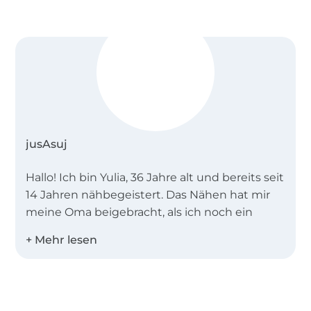
man es nähen kann.
jusAsuj
Hallo! Ich bin Yulia, 36 Jahre alt und bereits seit
14 Jahren nähbegeistert. Das Nähen hat mir
meine Oma beigebracht, als ich noch ein
kleines Mädchen war. Jahre später habe ich
dieses Hobby für mich wieder entdeckt und
seitdem bestehen meine Gedanken aus
Stoffen und Schnittmustern :)
Über 1.8 Millionen Meter Stoff versandfertig