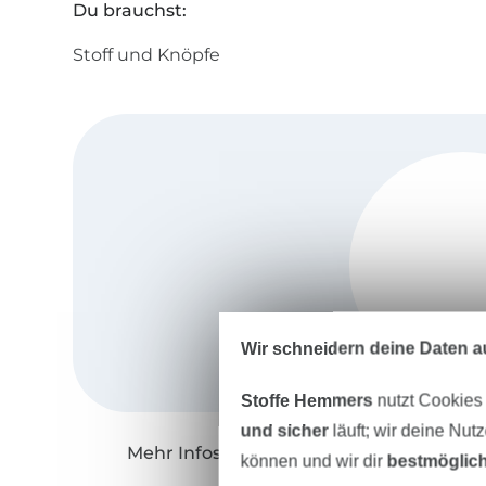
Du brauchst:
Stoff und Knöpfe
Wir schneidern deine Daten au
Stoffe Hemmers
nutzt Cookies
und sicher
läuft; wir deine Nut
Mehr Infos zu "Küstenschnitt"
können und wir dir
bestmöglich