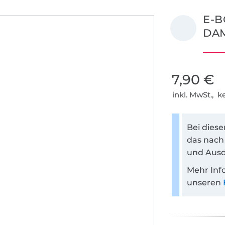
E-B
DAM
7,90 €
inkl. MwSt., 
Bei dies
das nach
und Ausd
Mehr Inf
unseren