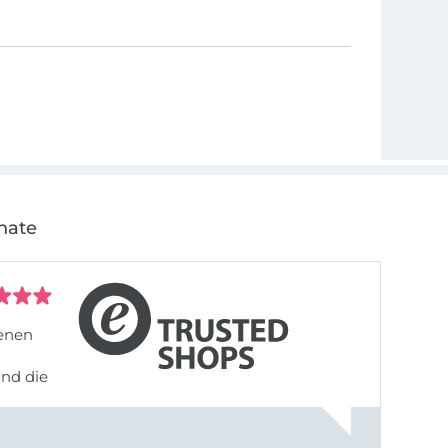
nate
denen
und die