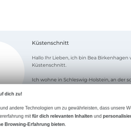
Küstenschnitt
Hallo Ihr Lieben, ich bin Bea Birkenhagen
Küstenschnitt.
Ich wohne in Schleswig-Holstein, an der 
Das Nähen ist mir in die Wiege gelegt wo
f dich zu!
meine Oma hat für uns alles genäht und ic
Fußstapfen getreten. Meine Schnitte wer
 und andere Technologien um zu gewährleisten, dass unsere 
Unterstützung von zwei
Schneiderinnen/Schnittdirectricen mit e
zererfahrung mit
für dich relevanten Inhalten
und
personalisi
professionellen CAD-Programm erstellt. 
e Browsing-Erfahrung bieten
.
sorgfältig gradiert werden und das ist natü