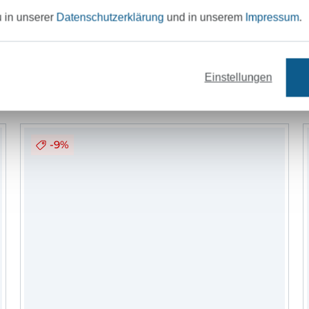
gute Paßform wichtig.
u in unserer
Datenschutzerklärung
und in unserem
Impressum
.
Bei mir findest du Kinder-, Damen- und H
Unser Tipp: Das passt dazu
Einfache Basicschnitte, sowie auch etwas
Einstellungen
Schnitte. Die Nähanleitung ist gut bebild
Nähanfängerinnen kommen damit gut klar.
etwas auffallen oder hast du Probleme, da
gerne anschreiben. In meiner Facebook-
-9%
mit Küstenschnitt" findest Du Gleichgesi
du dich austauschen kannst und wo du a
Unterstützung bekommst.