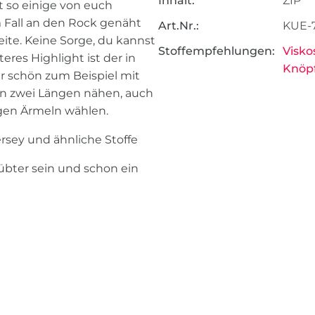
Inhalt:
ZIP
 so einige von euch
em Fall an den Rock genäht
Art.Nr.:
KUE-
ite. Keine Sorge, du kannst
Stoffempfehlungen:
Visko
res Highlight ist der in
Knöp
hr schön zum Beispiel mit
 in zwei Längen nähen, auch
gen Ärmeln wählen.
ersey und ähnliche Stoffe
eübter sein und schon ein