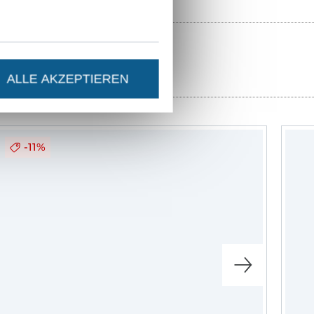
errenschnitte.
 aufwändigere
ALLE AKZEPTIEREN
ert und auch
 Sollte dir
rfst du mich
Gruppe "Nähen
-11%
nnte, mit denen
uch